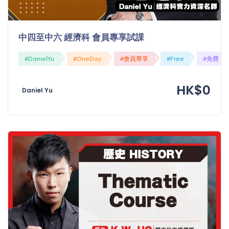
程
功
課
備
中四至中六 經濟科 會員專享試課
考
我
#DanielYu
#OneDay
#會員專享
#Free
#免費
導
的
師
優
價
HK$0
惠
Daniel Yu
格
重
免費
設
(19)
密
碼
收費
(81)
登出
選
項