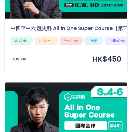
中四至中六 歷史科 All in One Super Course【
#KWHo
#K.W.Ho
#History
#歷史
#AllInOne
HK$450
K.W. Ho