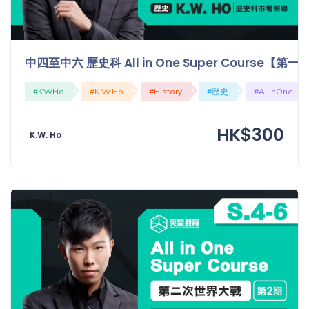
中四至中六 歷史科 All in One Super Course
#KWHo
#K.W.Ho
#History
#歷史
#AllInOne
HK$300
K.W. Ho