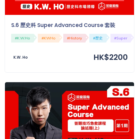
S.6 歷史科 Super Advanced Course 套裝
#K.W.Ho
#KWHo
#History
#歷史
#Super
HK$2200
K.W. Ho