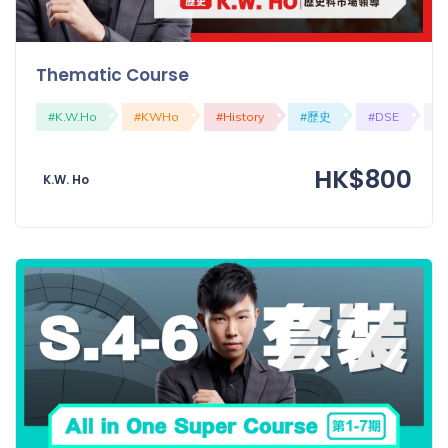
「同
時符
合所
Thematic Course
有標
籤」
#K.W.Ho
#KWHo
#History
#歷史
#DSE
#
精準
搜尋
HK$800
K.W. Ho
篩選結果