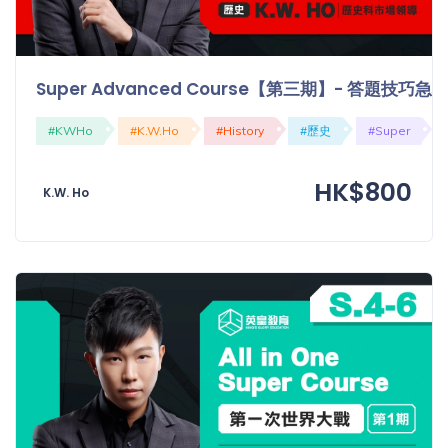
Super Advanced Course【第三期】- 答題技巧
#KWHo
#K.W.Ho
#History
#歷史
#Super
HK$800
K.W. Ho