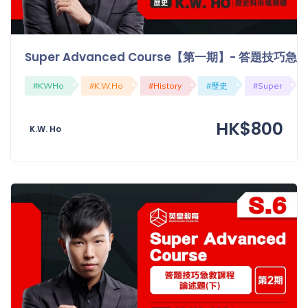
Super Advanced Course【第一期】- 答題技
#KWHo
#K.W.Ho
#History
#歷史
#Super
HK$800
K.W. Ho