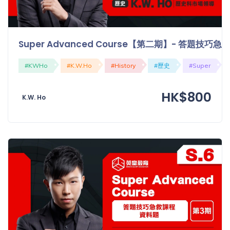
Super Advanced Course【第二期】- 答題技
#KWHo
#K.W.Ho
#History
#歷史
#Super
HK$800
K.W. Ho