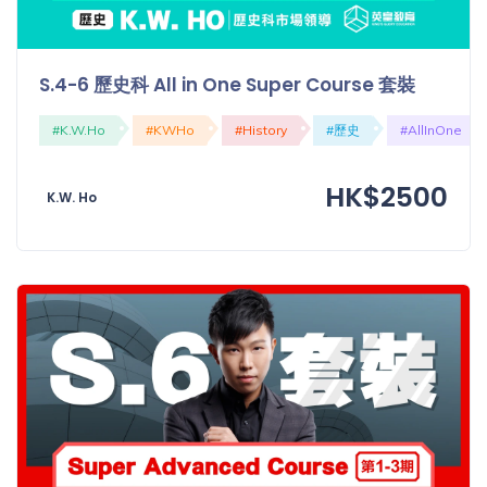
S.4-6 歷史科 All in One Super Course 套裝
#K.W.Ho
#KWHo
#History
#歷史
#AllInOne
HK$2500
K.W. Ho