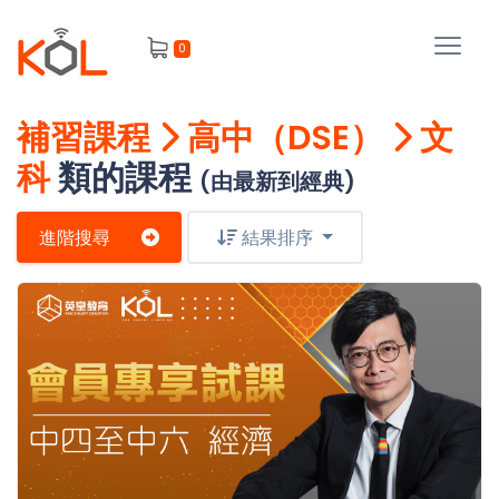
進
0
階
搜
尋
補習課程
高中（DSE）
文
會
科
類的課程
員
(由最新到經典)
進階搜尋
結果排序
我
的
主
課
題
程
補
我
習
課
的