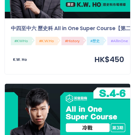
中四至中六 歷史科 All in One Super Course
#KWHo
#K.W.Ho
#History
#歷史
#AllInOne
HK$450
K.W. Ho