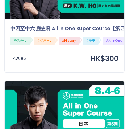
中四至中六 歷史科 All in One Super Course【
#KWHo
#K.W.Ho
#History
#歷史
#AllInOne
HK$300
K.W. Ho