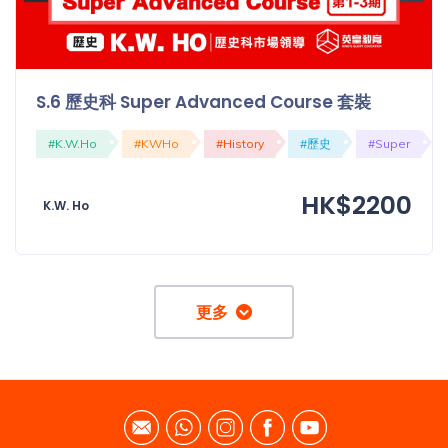
S.6 歷史科 Super Advanced Course 套裝
#K.W.Ho
#KWHo
#History
#歷史
#Super
HK$2200
K.W. Ho
更多