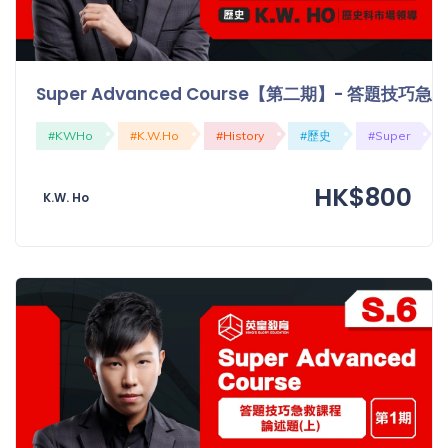
Super Advanced Course【第二期】- 答題技
#KWHo
#K.W.Ho
#History
#歷史
#Super
HK$800
K.W. Ho