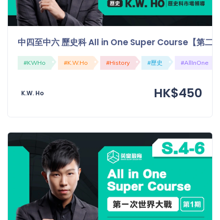
中四至中六 歷史科 All in One Super Course
#KWHo
#K.W.Ho
#History
#歷史
#AllInOne
HK$450
K.W. Ho