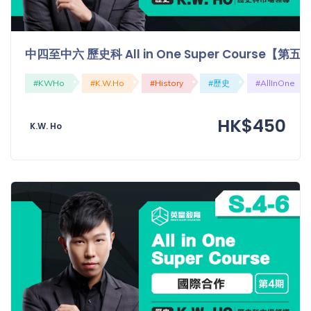
中四至中六 歷史科 All in One Super Course【
#KWHo
#K.W.Ho
#History
#歷史
#AllInOne
HK$450
K.W. Ho