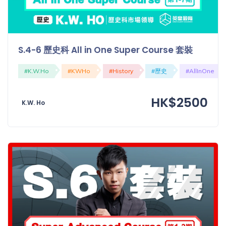
S.4-6 歷史科 All in One Super Course 套裝
#K.W.Ho
#KWHo
#History
#歷史
#AllInOne
HK$2500
K.W. Ho