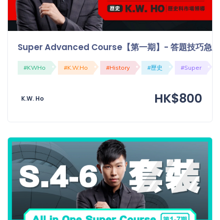
Super Advanced Course【第一期】- 答題技
#KWHo
#K.W.Ho
#History
#歷史
#Super
HK$800
K.W. Ho