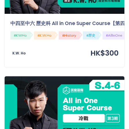
中四至中六 歷史科 All in One Super Course【
#KWHo
#K.W.Ho
#History
#歷史
#AllInOne
HK$300
K.W. Ho