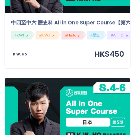
「同
時符
合所
中四至中六 歷史科 All in One Super Course【
有標
籤」
#KWHo
#K.W.Ho
#History
#歷史
#AllInOne
精準
搜尋
HK$450
K.W. Ho
篩選結果