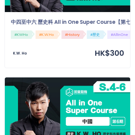
程
功
課
備
中四至中六 歷史科 All in One Super Course【
考
我
#KWHo
#K.W.Ho
#History
#歷史
#AllInOne
導
的
師
優
價
HK$300
惠
K.W. Ho
格
重
免費
設
(19)
密
碼
收費
(81)
登出
選
項