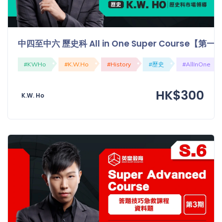
中四至中六 歷史科 All in One Super Course
#KWHo
#K.W.Ho
#History
#歷史
#AllInOne
HK$300
K.W. Ho