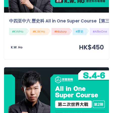
中四至中六 歷史科 All in One Super Course【
#KWHo
#K.W.Ho
#History
#歷史
#AllInOne
HK$450
K.W. Ho