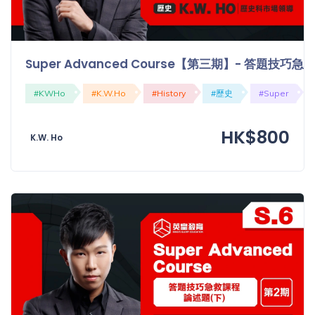
Super Advanced Course【第三期】- 答題技巧
#KWHo
#K.W.Ho
#History
#歷史
#Super
HK$800
K.W. Ho