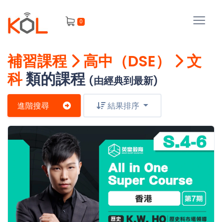
進
0
階
搜
尋
補習課程
高中（DSE）
文
會
科
類的課程
員
(由經典到最新)
進階搜尋
結果排序
我
的
主
課
題
程
補
我
習
課
的