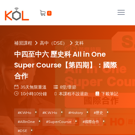
進
0
階
搜
尋
會
補習課程
高中（DSE）
文科
員
中四至中六 歷史科 All in One
Super Course【第四期】：國際
合作
我
35天無限重溫
8堂/章節
的
10小時10分鐘
本課程不設退款
下載筆記
主
課
題
程
#KWHo
#K.W.Ho
#History
#歷史
補
我
#AllInOne
#SuperCourse
#國際合作
習
課
的
#DSE