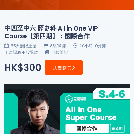
程
功
課
備
考
中四至中六 歷史科 All in One VIP
我
Course【第四期】：國際合作
導
的
師
優
35天無限重溫
8堂/章節
10小時10分鐘
價
惠
本課程不設退款
下載筆記
格
HK$300
我要購買
重
免費
設
(19)
密
碼
收費
(81)
登出
選
項