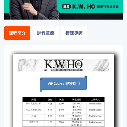
「同
時符
合所
有標
籤」
課程簡介
課程章節
授課導師
精準
搜尋
篩選結果