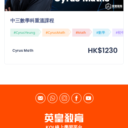
「同
時符
合所
中三數學科重溫課程
有標
籤」
#CyrusYeung
#CyrusMath
#Math
#數學
#初中
精準
搜尋
HK$1230
Cyrus Math
篩選結果
KOL線上學習平台