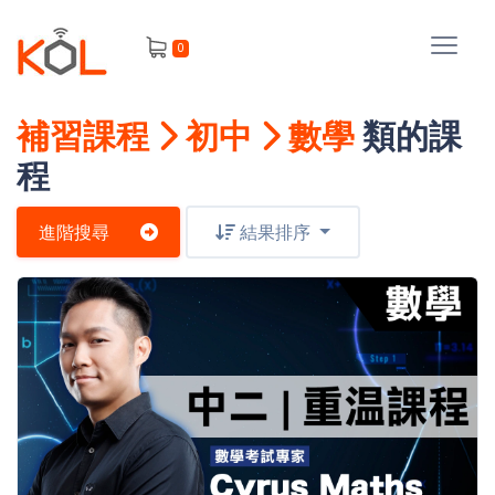
進
0
階
搜
尋
補習課程
初中
數學
類的課
會
程
員
進階搜尋
結果排序
我
的
主
課
題
程
補
我
習
課
的