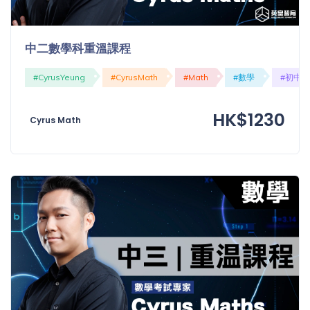
程
功
課
備
中二數學科重溫課程
考
我
#CyrusYeung
#CyrusMath
#Math
#數學
#初中
導
的
師
優
HK$1230
價
惠
Cyrus Math
格
重
免費
設
(19)
密
碼
收費
(81)
登出
選
項