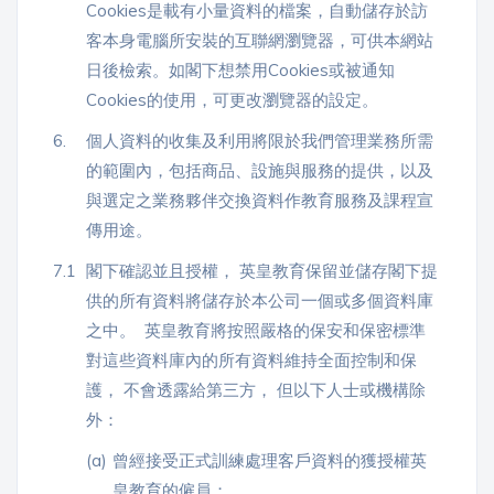
Cookies是載有小量資料的檔案，自動儲存於訪
「同
客本身電腦所安裝的互聯網瀏覽器，可供本網站
時符
日後檢索。如閣下想禁用Cookies或被通知
合所
有標
Cookies的使用，可更改瀏覽器的設定。
籤」
6.
個人資料的收集及利用將限於我們管理業務所需
精準
搜尋
的範圍內，包括商品、設施與服務的提供，以及
與選定之業務夥伴交換資料作教育服務及課程宣
傳用途。
篩選結果
7.1
閣下確認並且授權， 英皇教育保留並儲存閣下提
供的所有資料將儲存於本公司一個或多個資料庫
之中。 英皇教育將按照嚴格的保安和保密標準
對這些資料庫內的所有資料維持全面控制和保
護， 不會透露給第三方， 但以下人士或機構除
外：
(a)
曾經接受正式訓練處理客戶資料的獲授權英
皇教育的僱員；