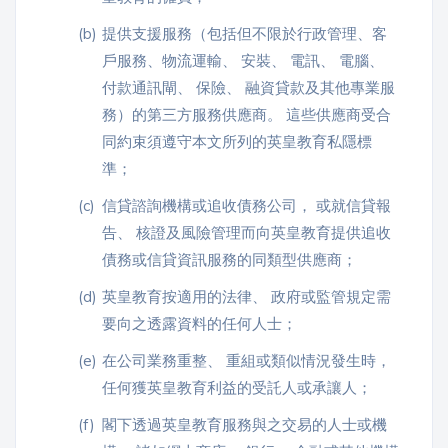
(b)
提供支援服務（包括但不限於行政管理、客
戶服務、物流運輸、 安裝、 電訊、 電腦、
付款通訊閘、 保險、 融資貸款及其他專業服
務）的第三方服務供應商。 這些供應商受合
同約束須遵守本文所列的英皇教育私隱標
準；
(c)
信貸諮詢機構或追收債務公司， 或就信貸報
告、 核證及風險管理而向英皇教育提供追收
債務或信貸資訊服務的同類型供應商；
(d)
英皇教育按適用的法律、 政府或監管規定需
要向之透露資料的任何人士；
(e)
在公司業務重整、 重組或類似情況發生時，
任何獲英皇教育利益的受託人或承讓人；
(f)
閣下透過英皇教育服務與之交易的人士或機