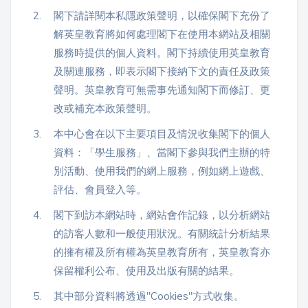
程
功
2.
閣下請詳閱本私隱政策聲明，以確保閣下充份了
課
解英皇教育將如何處理閣下在使用本網站及相關
備
考
服務時提供的個人資料。閣下持續使用英皇教育
我
及關連服務，即表示閣下接納下文的責任及政策
導
的
聲明。英皇教育可無需事先通知閣下而修訂、更
師
優
改或補充本政策聲明。
價
惠
格
3.
本中心會在以下主要項目及情況收集閣下的個人
資料：「學生服務」、當閣下參與我們主辦的特
重
別活動、使用我們的網上服務，例如網上遊戲、
免費
設
(19)
評估、會員登入等。
密
碼
4.
閣下到訪本網站時，網站會作記錄，以分析網站
收費
的訪客人數和一般使用狀況。有關統計分析結果
(81)
登出
的擁有權及所有權為英皇教育所有，英皇教育亦
選
保留權利公布、使用及出版有關的結果。
項
5.
其中部分資料將透過"Cookies"方式收集。