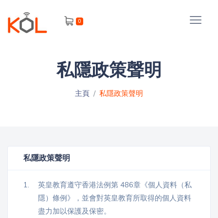
進
0
階
搜
尋
私隱政策聲明
會
員
主頁
私隱政策聲明
我
的
主
私隱政策聲明
課
題
程
1.
英皇教育遵守香港法例第 486章《個人資料（私
補
我
隱）條例》，並會對英皇教育所取得的個人資料
習
課
的
盡力加以保護及保密。