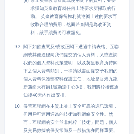
(e)
禁止英皇教育查閱或使用閣下的資料，並要
求獲知英皇教育就任何上述要求所採取的行
動。 英皇教育保留權利就遵循上述的要求而
收取合理的費用，然而若查閱是為改正資
料，該手續費將可獲豁免。
9.2
閣下如欲查閱及/或改正閣下透過申請表格、互聯
網或其他途徑向我們提交的個人資料，又或查詢
我們的個人資料政策聲明，以及英皇教育所持閣
下之個人資料類別，一律請以書面提交予我們的
個人資料保護部資料保護主任，地址是香港九龍
新蒲崗大有街1號勤達中心8樓，我們將於接獲通
知後40天內作出安排。
10.
儘管互聯網在本質上並非安全可靠的通訊環境，
但用戶可運用適當的技術加強網絡安全性。然
而，互聯網的安全並非純粹「技術」問題，個人
及交易數據的保安常識及一般措施亦同樣重要。