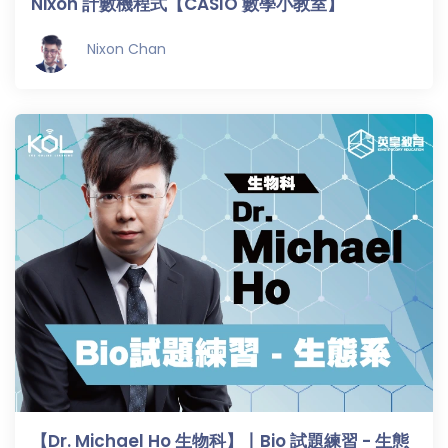
Nixon 計數機程式【CASIO 數學小教室】
程
功
課
Nixon Chan
備
考
我
導
的
師
優
價
惠
格
重
免費
設
(19)
密
碼
收費
(81)
登出
選
項
【Dr. Michael Ho 生物科】丨Bio 試題練習 - 生態