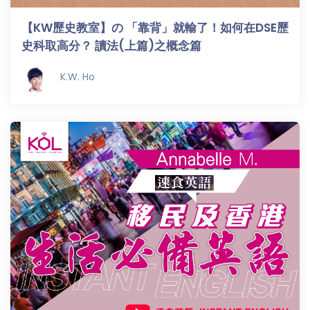
【KW歷史教室】の 「靠背」就輸了！如何在DSE歷
史科取高分？ 讀法(上篇)之概念篇
K.W. Ho