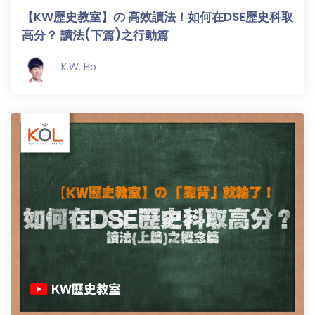
【KW歷史教室】の 高效讀法！如何在DSE歷史科取
高分？ 讀法(下篇)之行動篇
K.W. Ho