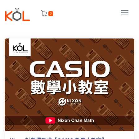
進
0
階
搜
尋
會
員
我
的
主
課
題
程
補
我
習
課
的