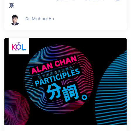
系
「同
時符
Dr. Michael Ho
合所
有標
籤」
精準
搜尋
篩選結果