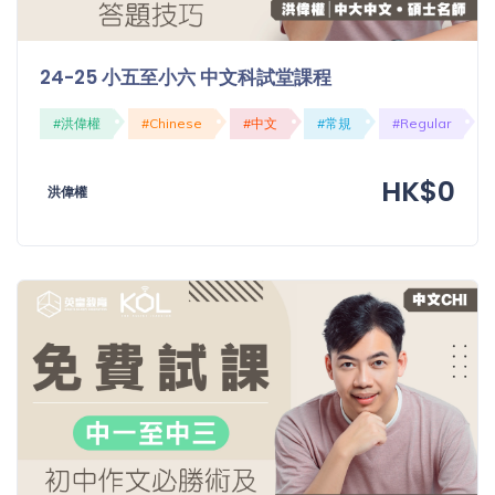
程
功
課
備
24-25 小五至小六 中文科試堂課程
考
我
#洪偉權
#Chinese
#中文
#常規
#Regular
導
的
師
優
HK$0
價
惠
洪偉權
格
重
免費
設
(19)
密
碼
收費
(81)
登出
選
項