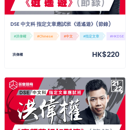
DSE 中文科 指定文章應試班《逍遙遊》(節錄)
#洪偉權
#Chinese
#中文
#指定文章
#HKDSE
HK$220
洪偉權