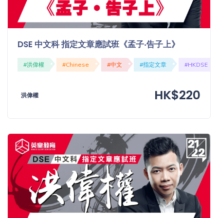
DSE 中文科 指定文章應試班《孟子‧告子上》
#洪偉權
#Chinese
#中文
#指定文章
#HKDSE
HK$220
洪偉權