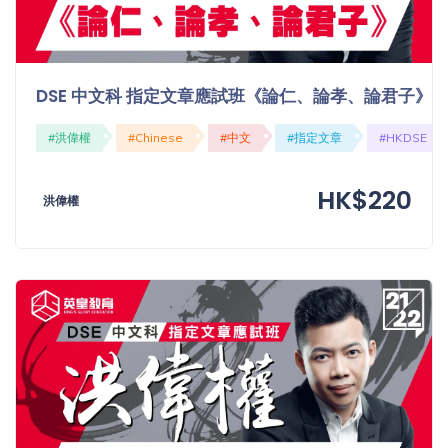
DSE 中文科 指定文章應試班《論仁、論孝、論君子》
#洪偉權
#Chinese
#中文
#指定文章
#HKDSE
HK$220
洪偉權