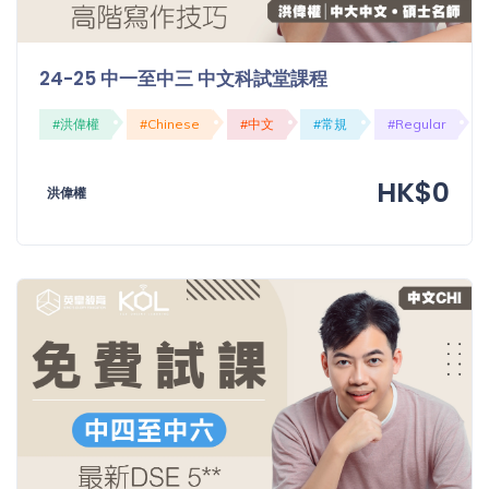
「同
時符
合所
24-25 中一至中三 中文科試堂課程
有標
籤」
#洪偉權
#Chinese
#中文
#常規
#Regular
精準
搜尋
HK$0
洪偉權
篩選結果