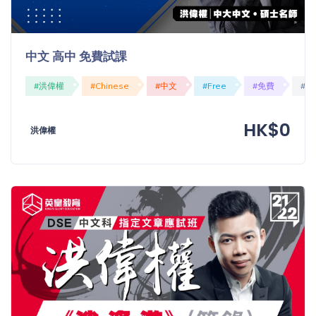
中文 高中 免費試課
#洪偉權
#Chinese
#中文
#Free
#免費
#O
HK$0
洪偉權