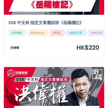
DSE 中文科 指定文章應試班《岳陽樓記》
#洪偉權
#Chinese
#中文
#指定文章
#HKDSE
HK$220
洪偉權