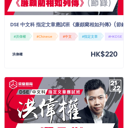
DSE 中文科 指定文章應試班《廉頗藺相如列傳》(節錄
#洪偉權
#Chinese
#中文
#指定文章
#HKDSE
HK$220
洪偉權