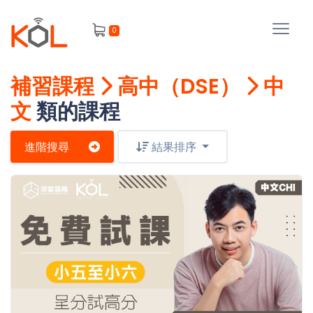
進
0
階
搜
尋
補習課程
高中（DSE）
中
會
文
類的課程
員
進階搜尋
結果排序
我
的
主
課
題
程
補
我
習
課
的