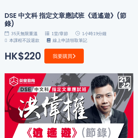
程
功
課
DSE 中文科 指定文章應試班《逍遙遊》(節
備
考
錄)
我
35天無限重溫
1堂/章節
1小時19分鐘
導
的
本課程不設退款
線上申請領取筆記
師
優
價
HK$220
惠
我要購買
格
重
免費
設
(19)
密
碼
收費
(81)
登出
選
項