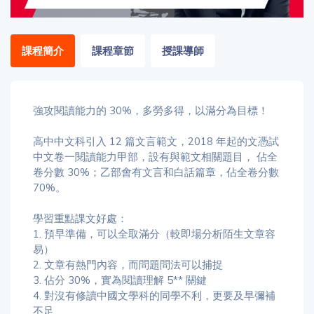
「同
時符
合所
課程簡介
課程章節
授課導師
有標
籤」
精準
搜尋
強攻閱讀能力的 30%，多勞多得，以滿分為目標！
高中中文科引入 12 篇文言範文，2018 年起的文憑試
篩選結果
中文卷一閱讀能力甲部，設有與範文相關題目， 佔全
卷分數 30%；乙部會有文言和白話篇章，佔全卷分數
70%。
學習重點課文好處：
1. 預早準備，可以全取滿分（較即場分析陌生文章容
易）
2. 文章有熱門內容，而問題問法可以捕捉
3. 佔分 30%，實為閱讀理解 5** 關鍵
4. 對沒有修讀中國文學科的同學不利，更要及早彌補
不足