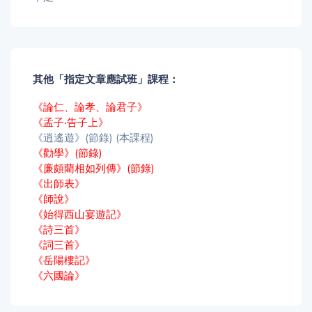
其他「指定文章應試班」課程：
《論仁、論孝、論君子》
《孟子‧告子上》
《逍遙遊》(節錄) (本課程)
《勸學》(節錄)
《廉頗藺相如列傳》(節錄)
《出師表》
《師說》
《始得西山宴遊記》
《詩三首》
《詞三首》
《岳陽樓記》
《六國論》