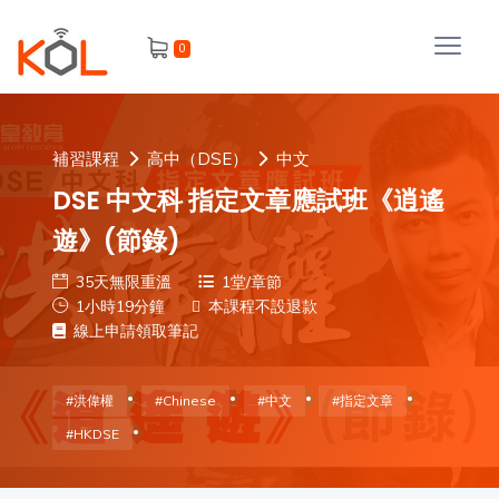
進
0
階
搜
尋
會
補習課程
高中（DSE）
中文
員
DSE 中文科 指定文章應試班《逍遙
遊》(節錄)
35天無限重溫
1堂/章節
我
1小時19分鐘
本課程不設退款
的
線上申請領取筆記
主
課
題
程
#洪偉權
#Chinese
#中文
#指定文章
補
#HKDSE
我
習
課
的