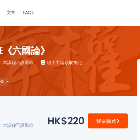
文章
FAQs
試班《六國論》
本課程不設退款
線上申請領取筆記
SE
》
HK$220
我要購買
本課程不設退款