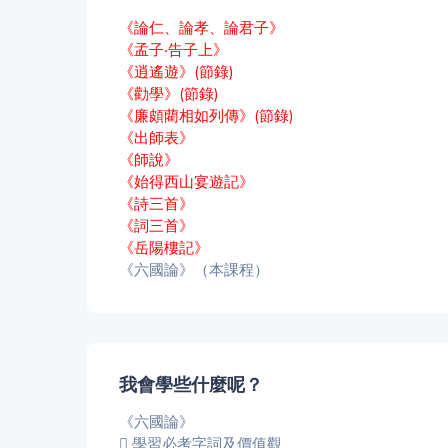
《論仁、論孝、論君子》
《孟子‧告子上》
《逍遙遊》(節錄)
《勸學》(節錄)
《廉頗藺相如列傳》(節錄)
《出師表》
《師說》
《始得西山宴遊記》
《詩三首》
《詞三首》
《岳陽樓記》
《六國論》（本課程）
我會學些什麼呢？
《六國論》
學習必考字詞及價值觀