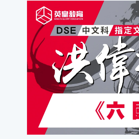
功
備
課
考
我
導
的
師
優
價
格
惠
重
免費
設
(19)
密
碼
收費
(81)
登出
選
項