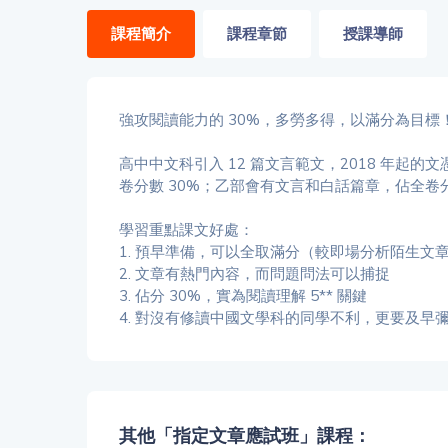
「同
時符
課程簡介
課程章節
授課導師
合所
有標
籤」
精準
強攻閱讀能力的 30%，多勞多得，以滿分為目標
搜尋
高中中文科引入 12 篇文言範文，2018 年起
卷分數 30%；乙部會有文言和白話篇章，佔全卷分
篩選結果
學習重點課文好處：
1. 預早準備，可以全取滿分（較即場分析陌生文
2. 文章有熱門內容，而問題問法可以捕捉
3. 佔分 30%，實為閱讀理解 5** 關鍵
4. 對沒有修讀中國文學科的同學不利，更要及早
其他「指定文章應試班」課程：