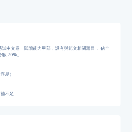
！
的文憑試中文卷一閱讀能力甲部，設有與範文相關題目， 佔全
數 70%。
章容易）
彌補不足