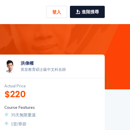
進階搜尋
登入
洪偉權
英皇教育碩士級中文科名師
Actual Price
$220
Course Features
35天無限重溫
1堂/章節