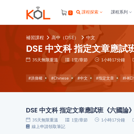
進
課程探索
課程系列
0
階
搜
尋
補習課程
高中（DSE）
中文
會
DSE 中文科 指定文章應
員
35天無限重溫
1堂/章節
1小時17分鐘
#洪偉權
#Chinese
#中文
#指定文章
#HKD
我
的
主
題
課
程
DSE 中文科 指定文章應試班《六國論
補
習
35天無限重溫
1堂/章節
1小時17分鐘
我
課
線上申請領取筆記
的
程