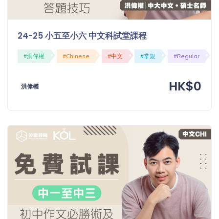
程
功
課
備
24-25 小五至小六 中文科試堂課程
考
我
#洪偉權
#Chinese
#中文
#常規
#Regular
導
的
師
優
價
HK$0
惠
洪偉權
格
重
免費
設
(19)
密
碼
收費
(81)
登出
選
項