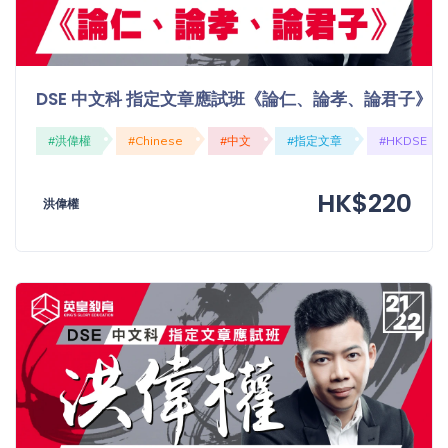
DSE 中文科 指定文章應試班《論仁、論孝、論君子》
#洪偉權
#Chinese
#中文
#指定文章
#HKDSE
HK$220
洪偉權