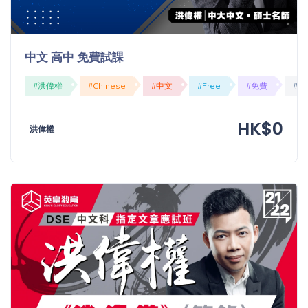
中文 高中 免費試課
#洪偉權
#Chinese
#中文
#Free
#免費
#O
HK$0
洪偉權