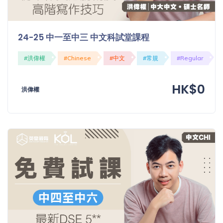
「同
時符
合所
24-25 中一至中三 中文科試堂課程
有標
籤」
#洪偉權
#Chinese
#中文
#常規
#Regular
精準
搜尋
HK$0
洪偉權
篩選結果