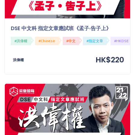
DSE 中文科 指定文章應試班《孟子‧告子上》
#洪偉權
#Chinese
#中文
#指定文章
#HKDSE
HK$220
洪偉權