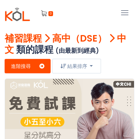
進
0
階
搜
尋
補習課程
高中（DSE）
中
會
文
類的課程
員
(由最新到經典)
進階搜尋
結果排序
我
的
主
課
題
程
補
我
習
課
的