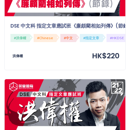
DSE 中文科 指定文章應試班《廉頗藺相如列傳》(節錄
#洪偉權
#Chinese
#中文
#指定文章
#HKDSE
HK$220
洪偉權