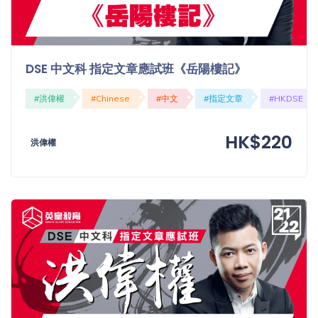
DSE 中文科 指定文章應試班《岳陽樓記》
#洪偉權
#Chinese
#中文
#指定文章
#HKDSE
HK$220
洪偉權