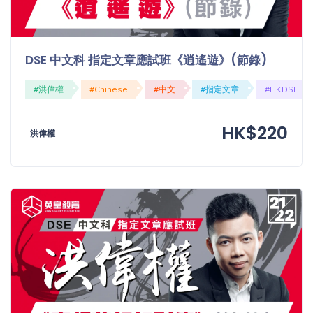
DSE 中文科 指定文章應試班《逍遙遊》(節錄)
#洪偉權
#Chinese
#中文
#指定文章
#HKDSE
HK$220
洪偉權