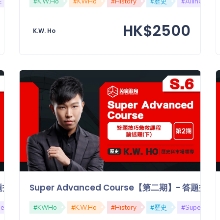
E
#Thematic
#K.W.Ho
#專題
#KWHo
#試題分析
#History
#歷史
#AllInOne
HK$2500
K.W. Ho
】- 答題技巧急救課程：論述題（上）
Super Advanced Course【第二期】- 答
er
#Advanced
#KWHo
#技巧
#K.W.Ho
#Skill
#History
#論述題
#歷史
#DSE
#Super