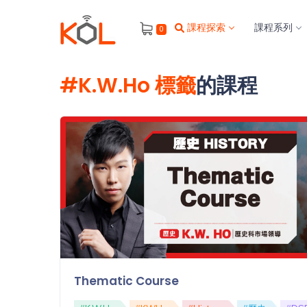
進
課程探索
課程系列
0
階
搜
尋
#K.W.Ho 標籤
的課程
會
員
我
的
主
題
課
程
補
習
我
Thematic Course
課
的
程