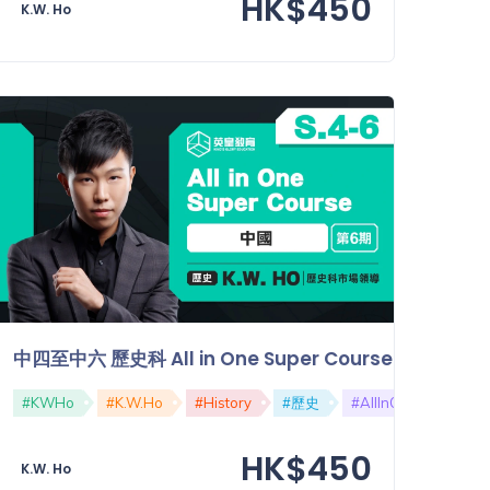
HK$450
K.W. Ho
e【第五期】：日本
中四至中六 歷史科 All in One Super Course【第六期
#SuperCourse
#KWHo
#K.W.Ho
#日本
#History
#DSE
#歷史
#AllInOne
#Sup
HK$450
K.W. Ho