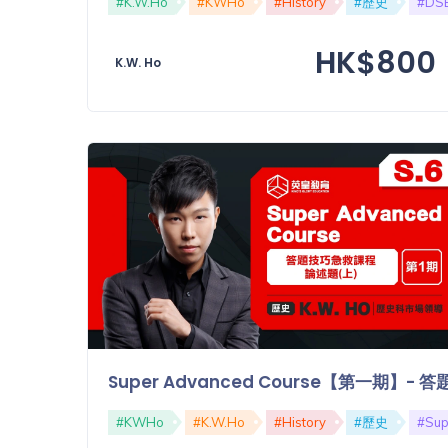
#K.W.Ho
#KWHo
#History
#歷史
#DS
功
備
課
HK$800
考
K.W. Ho
我
導
的
師
優
價
格
惠
重
免費
設
(19)
密
碼
收費
(81)
登出
選
Super Advanced Course【第一期
項
#KWHo
#K.W.Ho
#History
#歷史
#Sup