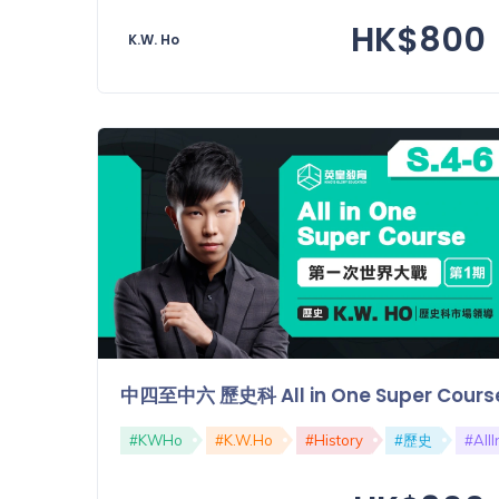
「同
HK$800
時符
K.W. Ho
合所
有標
籤」
精準
搜尋
篩選結果
中四至中六 歷史科 All in One Super 
#KWHo
#K.W.Ho
#History
#歷史
#All