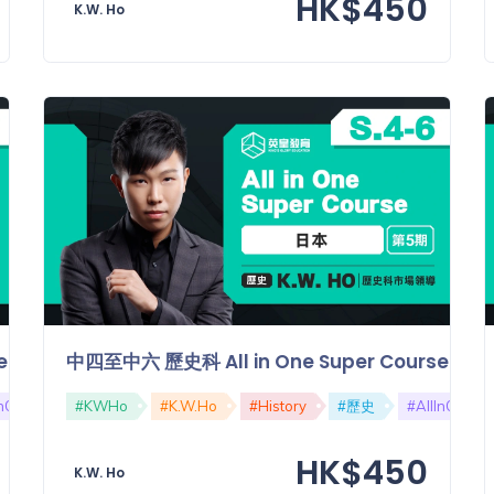
HK$450
K.W. Ho
ourse【第四期】：國際合作
中四至中六 歷史科 All in One Super Cours
InOne
#SuperCourse
#KWHo
#K.W.Ho
#國際合作
#History
#DSE
#歷史
#AllInOne
HK$450
K.W. Ho