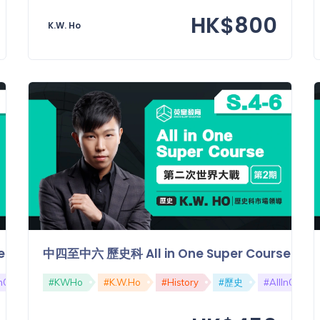
HK$800
K.W. Ho
Course【第一期】：第一次世界大戰
中四至中六 歷史科 All in One Super Cour
InOne
#SuperCourse
#KWHo
#K.W.Ho
#第一次世界大戰
#History
#DSE
#歷史
#AllInOne