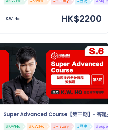
#SuperCourse
#K.W.Ho
#KWHo
#DSE
#History
#KWHo
#歷史
#Super
#Advan
HK$2200
K.W. Ho
題技巧急救課程：論述題（下）
Super Advanced Course【第三期】- 答題技巧急
#Advanced
#KWHo
#技巧
#K.W.Ho
#Skill
#History
#論述題
#歷史
#DSE
#Super
#Advan