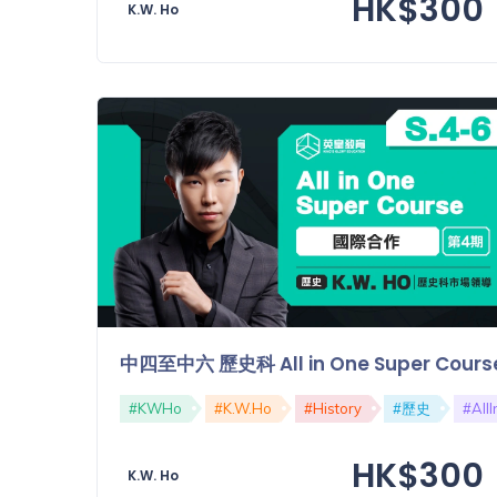
HK$300
K.W. Ho
中四至中六 歷史科 All in One Super C
#KWHo
#K.W.Ho
#History
#歷史
#All
HK$300
K.W. Ho