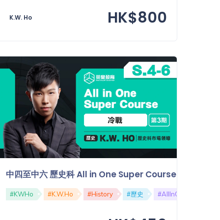
HK$800
K.W. Ho
se【第二期】：第二次世界大戰
中四至中六 歷史科 All in One Super Course【第三期
#SuperCourse
#KWHo
#K.W.Ho
#第二次世界大戰
#History
#DSE
#歷史
#AllInOne
#Sup