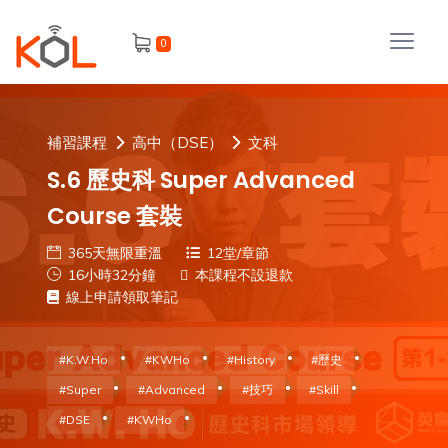
進
0
階
搜
尋
會
補習課程
高中（DSE）
文科
員
S.6 歷史科 Super Advanced
Course 套裝
365天無限重溫
12堂/章節
我
16小時32分鐘
本課程不設退款
的
線上申請領取筆記
主
課
題
程
#K.W.Ho
#KWHo
#History
#歷史
補
#Super
#Advanced
#技巧
#Skill
我
習
#DSE
#KWHo
課
的