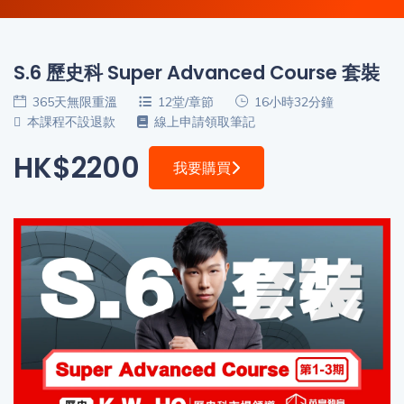
程
功
課
備
考
S.6 歷史科 Super Advanced Course 套裝
我
365天無限重溫
12堂/章節
16小時32分鐘
導
的
本課程不設退款
線上申請領取筆記
師
優
價
HK$2200
惠
我要購買
格
重
免費
設
(19)
密
碼
收費
(81)
登出
選
項