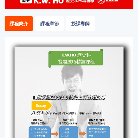
「同
時符
合所
課程簡介
課程章節
授課導師
有標
籤」
精準
搜尋
篩選結果