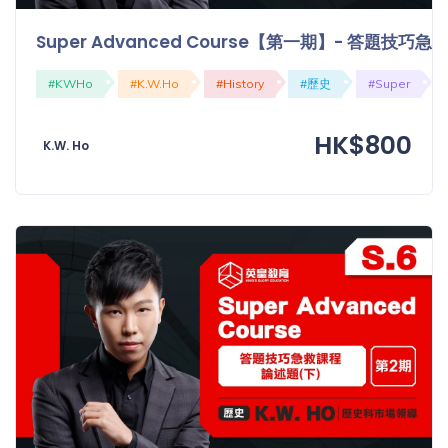
Super Advanced Course【第一期】- 答題技
#KWHo
#K.W.Ho
#History
#歷史
#Super
HK$800
K.W. Ho