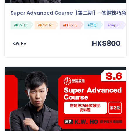
Super Advanced Course【第二期】- 答題技
#KWHo
#K.W.Ho
#History
#歷史
#Super
HK$800
K.W. Ho