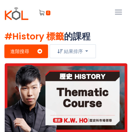
進
0
階
搜
尋
#History 標籤
的課程
會
員
進階搜尋
結果排序
我
的
主
課
題
程
補
我
習
課
的