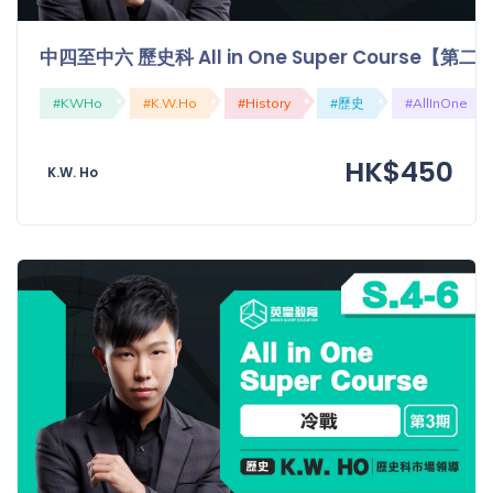
中四至中六 歷史科 All in One Super Course
#KWHo
#K.W.Ho
#History
#歷史
#AllInOne
HK$450
K.W. Ho