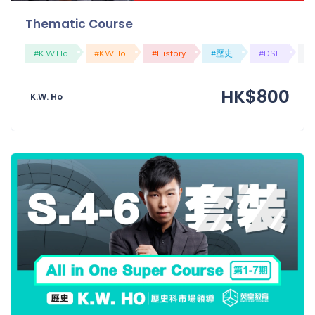
程
功
Thematic Course
課
備
考
#K.W.Ho
#KWHo
#History
#歷史
#DSE
#
我
導
的
HK$800
師
K.W. Ho
優
價
惠
格
重
免費
設
(19)
密
碼
收費
(81)
登出
選
項