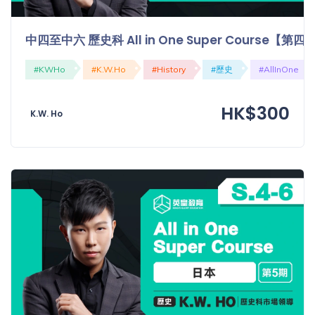
中四至中六 歷史科 All in One Super Course【
#KWHo
#K.W.Ho
#History
#歷史
#AllInOne
HK$300
K.W. Ho