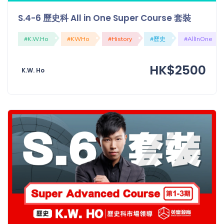
「同
S.4-6 歷史科 All in One Super Course 套裝
時符
合所
#K.W.Ho
#KWHo
#History
#歷史
#AllInOne
有標
籤」
精準
HK$2500
K.W. Ho
搜尋
篩選結果