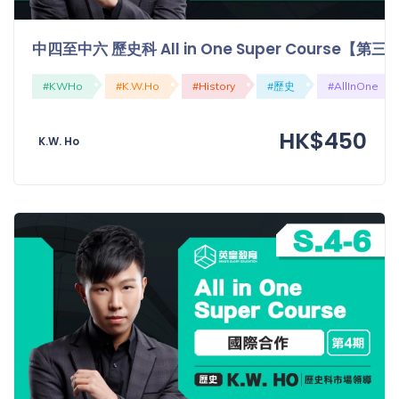
中四至中六 歷史科 All in One Super Course【
#KWHo
#K.W.Ho
#History
#歷史
#AllInOne
HK$450
K.W. Ho