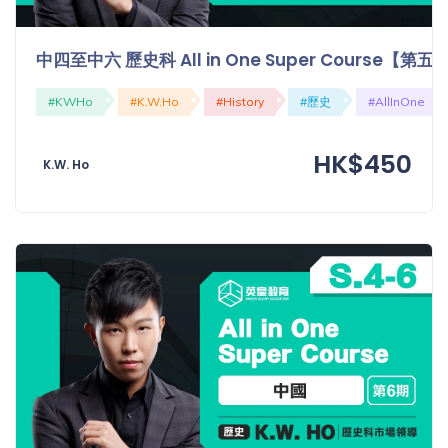
中四至中六 歷史科 All in One Super Course【
#KWHo
#K.W.Ho
#History
#歷史
#AllInOne
HK$450
K.W. Ho