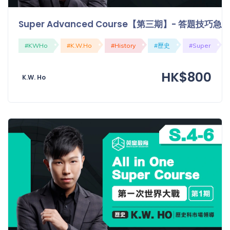
Super Advanced Course【第三期】- 答題技巧
#KWHo
#K.W.Ho
#History
#歷史
#Super
HK$800
K.W. Ho