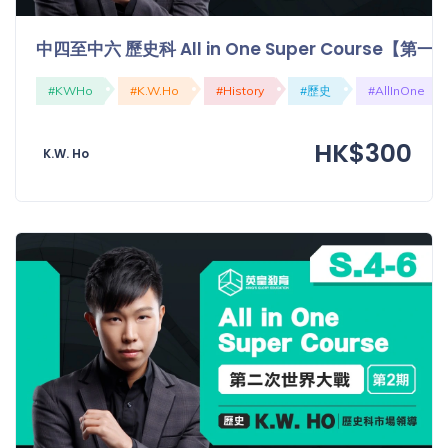
中四至中六 歷史科 All in One Super Course
#KWHo
#K.W.Ho
#History
#歷史
#AllInOne
HK$300
K.W. Ho