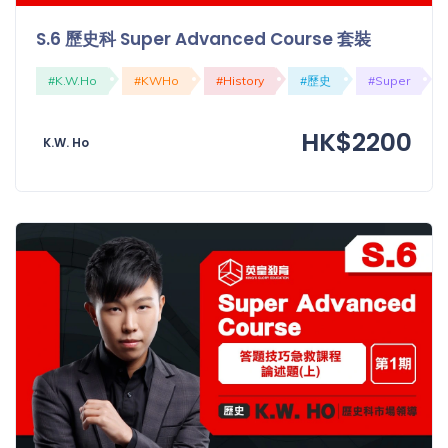
S.6 歷史科 Super Advanced Course 套裝
#K.W.Ho
#KWHo
#History
#歷史
#Super
HK$2200
K.W. Ho