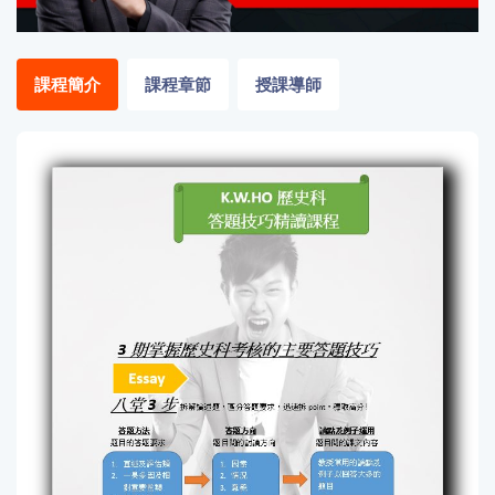
「同
時符
合所
課程簡介
課程章節
授課導師
有標
籤」
精準
搜尋
篩選結果