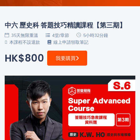
程
功
課
備
考
中六 歷史科 答題技巧精讀課程【第三期】
我
35天無限重溫
4堂/章節
5小時32分鐘
導
的
本課程不設退款
線上申請領取筆記
師
優
價
HK$800
惠
我要購買
格
重
免費
設
(19)
密
碼
收費
(81)
登出
選
項