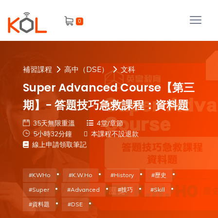
進
0
階
搜
尋
會
補習課程
高中（DSE）
文科
員
Super Advanced Course【第三
期】- 答題技巧急救課程：資料題
35天無限重溫
4堂/章節
我
5小時32分鐘
本課程不設退款
的
線上申請領取筆記
主
課
題
程
#KWHo
#K.W.Ho
#History
#歷史
補
#Super
#Advanced
#技巧
#Skill
我
習
#資料題
#DSE
課
的