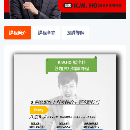
「同
時符
合所
有標
籤」
課程簡介
課程章節
授課導師
精準
搜尋
篩選結果