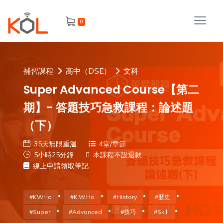
進
0
階
搜
尋
會
補習課程
高中（DSE）
文科
員
Super Advanced Course【第二
期】- 答題技巧急救課程：論述題
（下）
我
35天無限重溫
4堂/章節
的
5小時25分鐘
本課程不設退款
主
課
線上申請領取筆記
題
程
補
#KWHo
#K.W.Ho
#History
#歷史
我
習
#Super
#Advanced
#技巧
#Skill
課
的