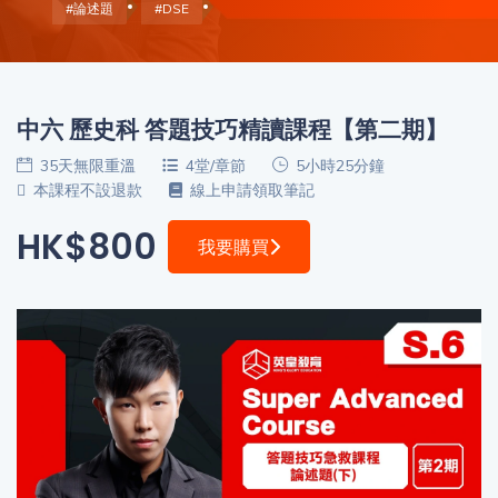
程
#論述題
#DSE
功
課
備
考
我
中六 歷史科 答題技巧精讀課程【第二期】
導
的
師
優
35天無限重溫
4堂/章節
5小時25分鐘
價
本課程不設退款
線上申請領取筆記
惠
格
HK$800
我要購買
重
免費
設
(19)
密
碼
收費
(81)
登出
選
項