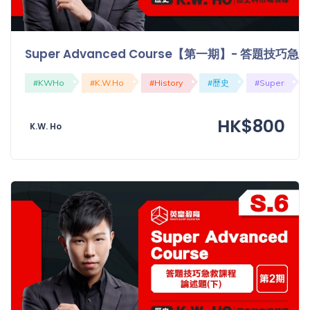
「同
時符
合所
Super Advanced Course【第一期】- 答題技
有標
籤」
#KWHo
#K.W.Ho
#History
#歷史
#Super
精準
搜尋
HK$800
K.W. Ho
篩選結果