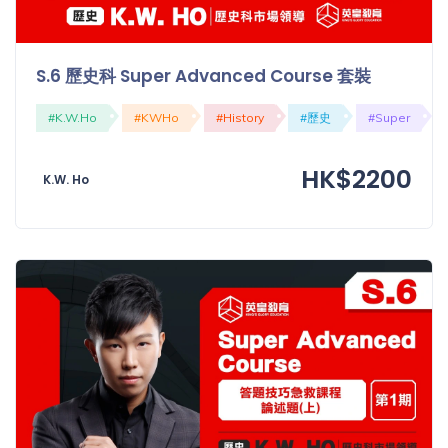
程
功
課
備
考
S.6 歷史科 Super Advanced Course 套裝
我
導
#K.W.Ho
#KWHo
#History
#歷史
#Super
的
師
優
價
HK$2200
惠
K.W. Ho
格
重
免費
設
(19)
密
碼
收費
(81)
登出
選
項