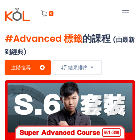
進
0
階
搜
尋
#Advanced 標籤
的課程
(由最新
會
員
到經典)
進階搜尋
結果排序
我
的
主
課
題
程
補
我
習
課
的