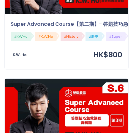
Super Advanced Course【第二期】- 答題技
#KWHo
#K.W.Ho
#History
#歷史
#Super
HK$800
K.W. Ho