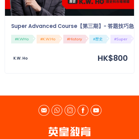
Super Advanced Course【第三期】- 答題技巧
#KWHo
#K.W.Ho
#History
#歷史
#Super
HK$800
K.W. Ho