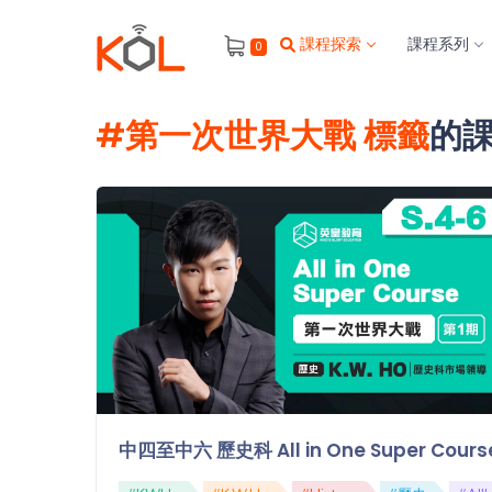
進
課程探索
課程系列
0
階
搜
尋
#第一次世界大戰 標籤
的
會
員
我
的
主
題
課
程
補
習
我
中四至中六 歷史科 All in One Super 
課
的
程