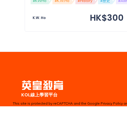
#KWHo
#K.W.Ho
#History
#歷史
#All
功
備
課
HK$300
考
K.W. Ho
我
導
的
師
優
價
格
惠
重
免費
設
(19)
密
碼
收費
(81)
KOL線上學習平台
登出
This site is protected by reCAPTCHA and the Google
Privacy Policy
a
選
項