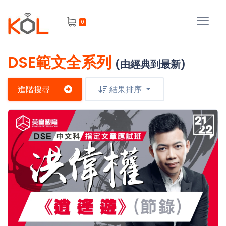
進
0
階
搜
尋
DSE範文全系列
(由經典到最新)
會
員
進階搜尋
結果排序
我
的
主
課
題
程
補
我
習
課
的