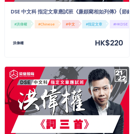
「同
DSE 中文科 指定文章應試班《廉頗藺相如列傳》(節錄
時符
合所
#洪偉權
#Chinese
#中文
#指定文章
#HKDSE
有標
籤」
精準
HK$220
洪偉權
搜尋
篩選結果