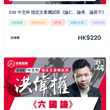
DSE 中文科 指定文章應試班《論仁、論孝、論君子》
#洪偉權
#Chinese
#中文
#指定文章
#HKDSE
HK$220
洪偉權