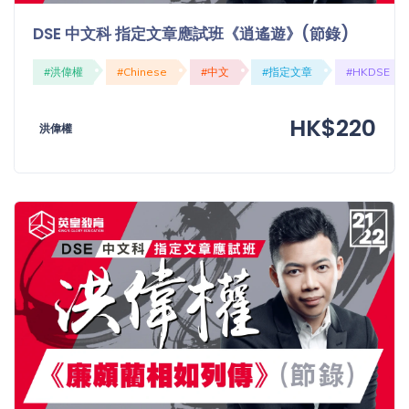
程
功
DSE 中文科 指定文章應試班《逍遙遊》(節錄)
課
備
考
#洪偉權
#Chinese
#中文
#指定文章
#HKDSE
我
導
的
HK$220
師
洪偉權
優
價
惠
格
重
免費
設
(19)
密
碼
收費
(81)
登出
選
項