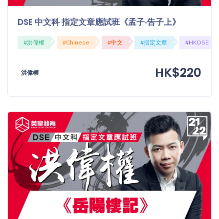
DSE 中文科 指定文章應試班《孟子‧告子上》
#洪偉權
#Chinese
#中文
#指定文章
#HKDSE
HK$220
洪偉權