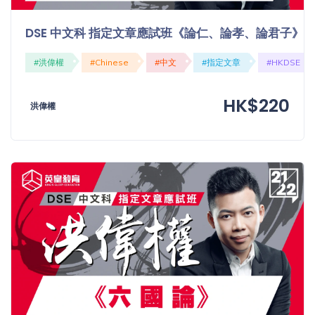
DSE 中文科 指定文章應試班《論仁、論孝、論君子》
#洪偉權
#Chinese
#中文
#指定文章
#HKDSE
HK$220
洪偉權