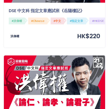
DSE 中文科 指定文章應試班《岳陽樓記》
#洪偉權
#Chinese
#中文
#指定文章
#HKDSE
HK$220
洪偉權