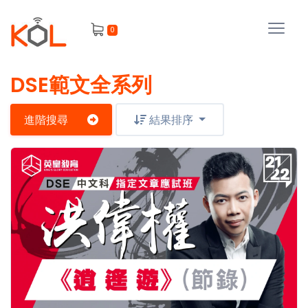
進
0
階
搜
尋
DSE範文全系列
會
員
進階搜尋
結果排序
我
的
主
課
題
程
補
我
習
課
的