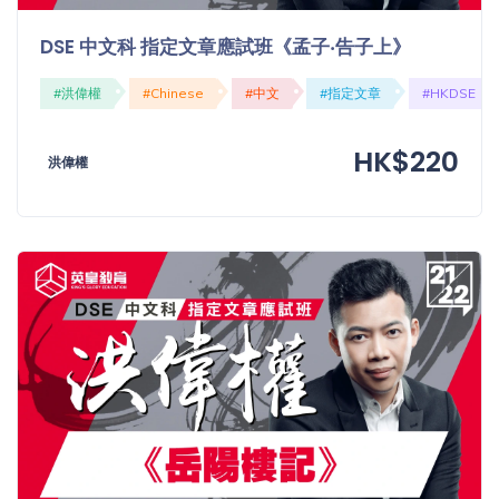
DSE 中文科 指定文章應試班《孟子‧告子上》
#洪偉權
#Chinese
#中文
#指定文章
#HKDSE
HK$220
洪偉權