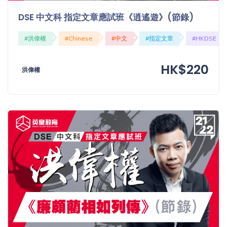
程
功
DSE 中文科 指定文章應試班《逍遙遊》(節錄)
課
備
考
#洪偉權
#Chinese
#中文
#指定文章
#HKDSE
我
導
的
HK$220
師
洪偉權
優
價
惠
格
重
免費
設
(19)
密
碼
收費
(81)
登出
選
項