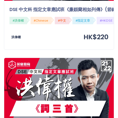
「同
DSE 中文科 指定文章應試班《廉頗藺相如列傳》(節錄
時符
合所
#洪偉權
#Chinese
#中文
#指定文章
#HKDSE
有標
籤」
精準
HK$220
洪偉權
搜尋
篩選結果