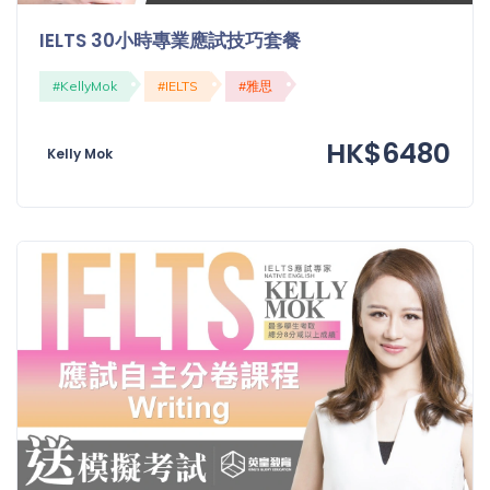
「同
IELTS 30小時專業應試技巧套餐
時符
合所
#KellyMok
#IELTS
#雅思
有標
籤」
精準
HK$6480
Kelly Mok
搜尋
篩選結果