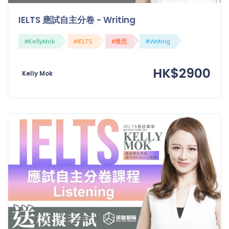
IELTS 應試自主分卷 - Writing
#KellyMok
#IELTS
#雅思
#Writing
HK$2900
Kelly Mok