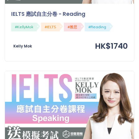
IELTS 應試自主分卷 - Reading
#KellyMok
#IELTS
#雅思
#Reading
HK$1740
Kelly Mok