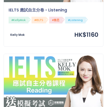
IELTS 應試自主分卷 - Listening
#KellyMok
#IELTS
#雅思
#Listening
HK$1160
Kelly Mok