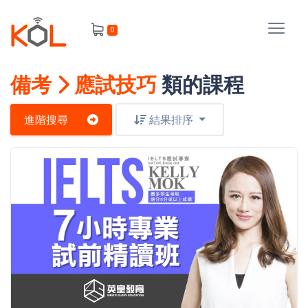
進
0
階
搜
尋
備考
應試技巧
類的課程
會
員
進階搜尋
結果排序
我
的
主
課
題
程
補
我
習
課
的