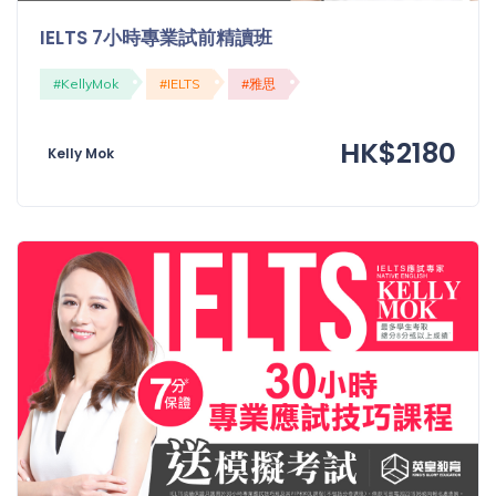
程
功
IELTS 7小時專業試前精讀班
課
備
考
#KellyMok
#IELTS
#雅思
我
導
的
HK$2180
師
Kelly Mok
優
價
惠
格
重
免費
設
(19)
密
碼
收費
(81)
登出
選
項