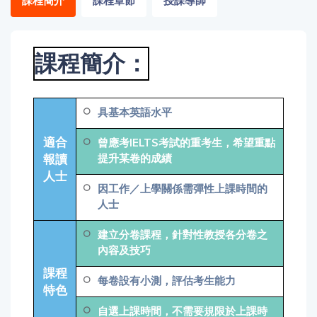
課程簡介
課程章節
授課導師
「同
時符
合所
課程簡介：
有標
籤」
精準
搜尋
具基本英語水平
適合
曾應考IELTS考試的重考生，希望重點
篩選結果
報讀
提升某卷的成績
人士
因工作／上學關係需彈性上課時間的
人士
建立分卷課程，針對性教授各分卷之
內容及技巧
課程
每卷設有小測，評估考生能力
特色
自選上課時間，不需要規限於上課時