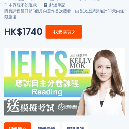
程
功
本課程不設退款
郵遞筆記
購買課程當日起6個月內需作首次觀看，由首次上課開始計30天內無
課
備
限重溫
考
我
HK$1740
我要購買
導
的
師
優
價
惠
格
重
免費
設
(19)
密
碼
收費
(81)
登出
選
項