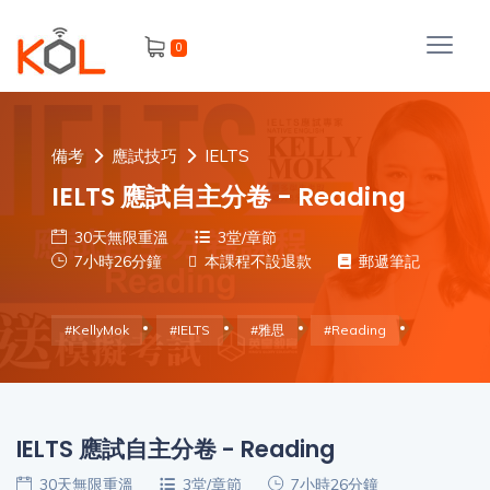
進
0
階
搜
尋
會
備考
應試技巧
IELTS
員
IELTS 應試自主分卷 - Reading
30天無限重溫
3堂/章節
7小時26分鐘
本課程不設退款
郵遞筆記
我
的
#KellyMok
#IELTS
#雅思
#Reading
主
課
題
程
補
IELTS 應試自主分卷 - Reading
我
習
課
的
30天無限重溫
3堂/章節
7小時26分鐘