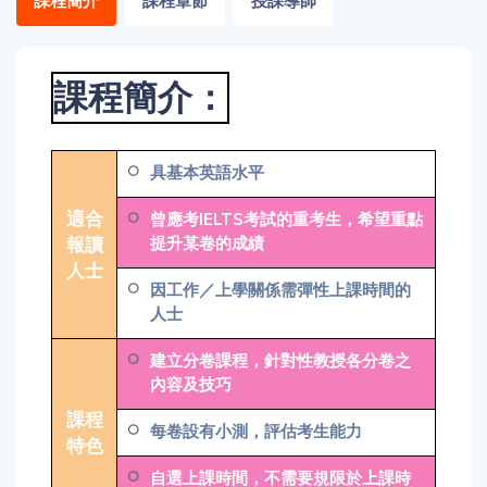
課程簡介
課程章節
授課導師
「同
時符
合所
課程簡介：
有標
籤」
精準
搜尋
具基本英語水平
適合
曾應考IELTS考試的重考生，希望重點
篩選結果
報讀
提升某卷的成績
人士
因工作／上學關係需彈性上課時間的
人士
建立分卷課程，針對性教授各分卷之
內容及技巧
課程
每卷設有小測，評估考生能力
特色
自選上課時間，不需要規限於上課時