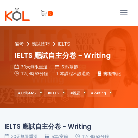
進
0
階
搜
尋
會
備考
應試技巧
IELTS
員
IELTS 應試自主分卷 - Writing
30天無限重溫
5堂/章節
12小時53分鐘
本課程不設退款
郵遞筆記
我
的
#KellyMok
#IELTS
#雅思
#Writing
主
課
題
程
補
IELTS 應試自主分卷 - Writing
我
習
課
的
30天無限重溫
5堂/章節
12小時53分鐘