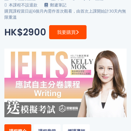
程
功
本課程不設退款
郵遞筆記
購買課程當日起6個月內需作首次觀看，由首次上課開始計30天內無
課
備
限重溫
考
我
HK$2900
我要購買
導
的
師
優
價
惠
格
重
免費
設
(19)
密
碼
收費
(81)
登出
選
項