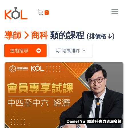
進
0
階
搜
尋
導師
商科
類的課程
(排價格
)
會
員
進階搜尋
結果排序
我
的
主
課
題
程
補
我
習
課
的