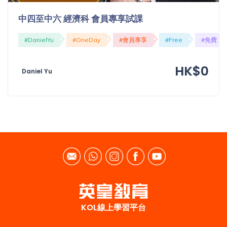
程
功
中四至中六 經濟科 會員專享試課
課
備
考
#DanielYu
#OneDay
#會員專享
#Free
#免費
我
導
的
HK$0
師
Daniel Yu
優
價
惠
格
重
免費
設
(19)
密
碼
收費
(81)
登出
選
KOL線上學習平台
項