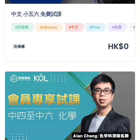
中文 小五六 免費試課
#洪偉權
#Chinese
#中文
#Free
#免費
#O
HK$0
洪偉權