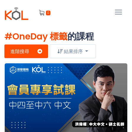
進
0
階
搜
尋
#OneDay 標籤
的課程
會
員
進階搜尋
結果排序
我
的
主
課
題
程
補
我
習
課
的