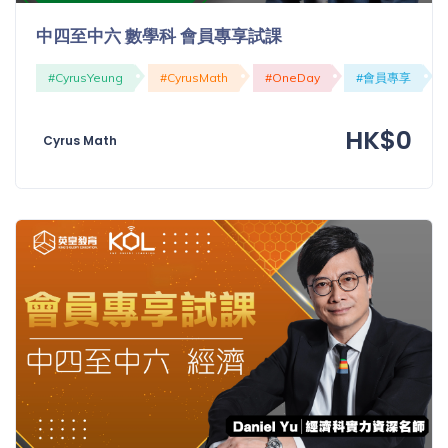
「同
中四至中六 數學科 會員專享試課
時符
合所
#CyrusYeung
#CyrusMath
#OneDay
#會員專享
有標
籤」
精準
HK$0
Cyrus Math
搜尋
篩選結果