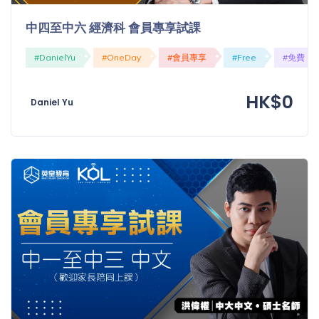
中四至中六 經濟科 會員專享試課
#DanielYu
#OneDay
#會員專享
#Free
#免費
HK$0
Daniel Yu