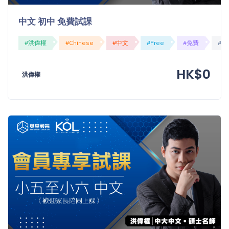
中文 初中 免費試課
#洪偉權
#Chinese
#中文
#Free
#免費
#O
HK$0
洪偉權