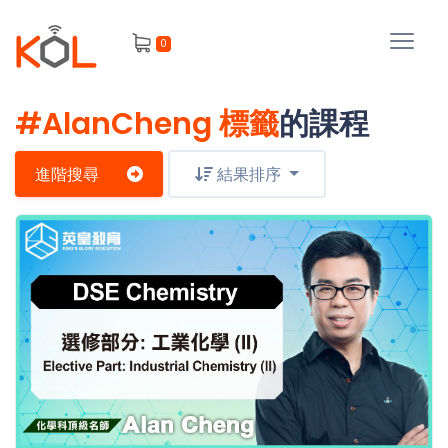
進
0
階
搜
尋
#AlanCheng 標籤
的課程
會
員
進階搜尋
結果排序
我
的
主
課
題
程
補
我
習
課
的