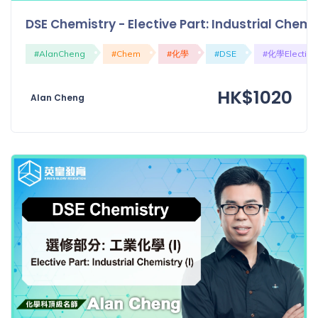
程
功
DSE Chemistry - Elective Part: Industrial Che
課
備
考
#AlanCheng
#Chem
#化學
#DSE
#化學Elective
我
導
的
HK$1020
師
Alan Cheng
優
價
惠
格
重
免費
設
(19)
密
碼
收費
(81)
登出
選
項