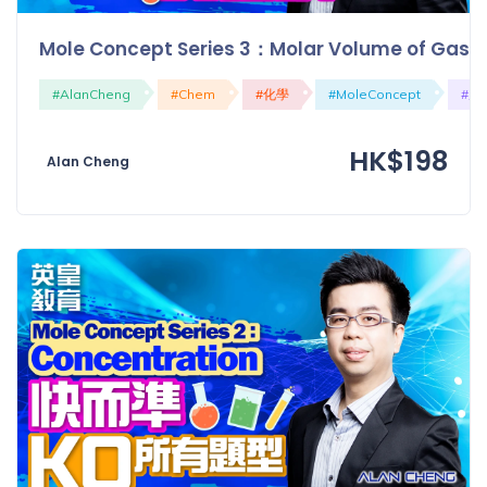
Mole Concept Series 3：Molar Volume 
#AlanCheng
#Chem
#化學
#MoleConcept
#犘
HK$198
Alan Cheng