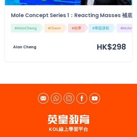
Mole Concept Series 1：Reacting Masses 補
#AlanCheng
#Chem
#化學
#專題課程
#MoleCo
HK$298
Alan Cheng
KOL線上學習平台