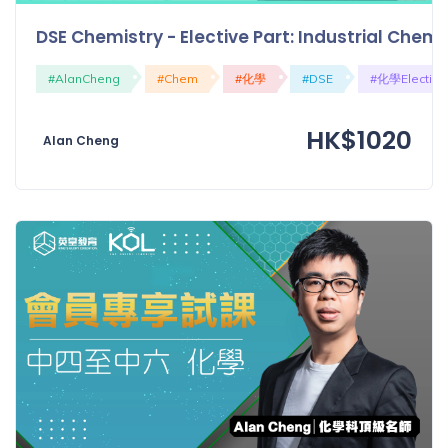
「同
DSE Chemistry - Elective Part: Industrial Ch
時符
合所
#AlanCheng
#Chem
#化學
#DSE
#化學Elective
有標
籤」
精準
HK$1020
Alan Cheng
搜尋
篩選結果