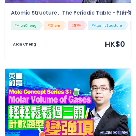
Atomic Structure、The Periodic Table - 打
#AlanCheng
#Chem
#化學
#AtomicStructure
#
HK$0
Alan Cheng