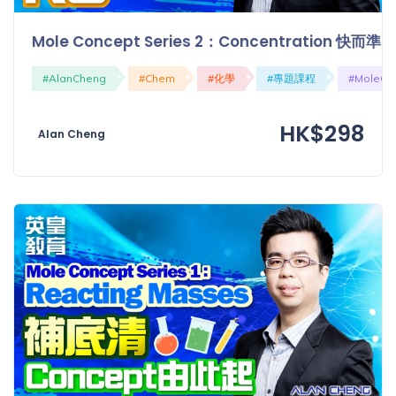
Mole Concept Series 2：Concentration 快而準
#AlanCheng
#Chem
#化學
#專題課程
#MoleCo
HK$298
Alan Cheng