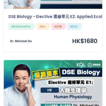
程
功
課
備
DSE Biology - Elective 選修單元 E2: Applied 
考
我
#DrMichaelHo
#Bio
#生物
#DSE
導
的
師
優
HK$1680
價
惠
Dr. Michael Ho
格
重
免費
設
(19)
密
碼
收費
(81)
登出
選
項