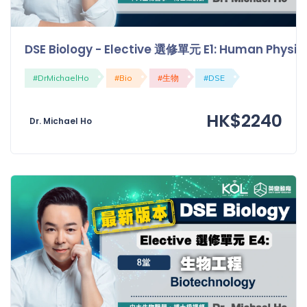
「同
時符
合所
DSE Biology - Elective 選修單元 E1: Human Ph
有標
籤」
#DrMichaelHo
#Bio
#生物
#DSE
精準
搜尋
HK$2240
Dr. Michael Ho
篩選結果