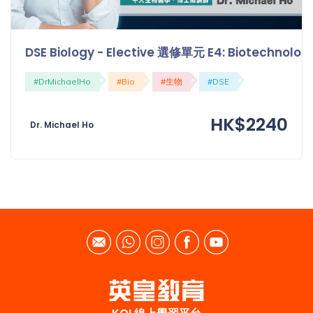
DSE Biology - Elective 選修單元 E4: Biotechn
#DrMichaelHo
#Bio
#生物
#DSE
HK$2240
Dr. Michael Ho