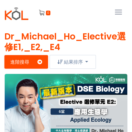
進
0
階
搜
尋
Dr_Michael_Ho_Elective選
會
修E1,_E2,_E4
員
進階搜尋
結果排序
我
的
主
課
題
程
補
我
習
課
的