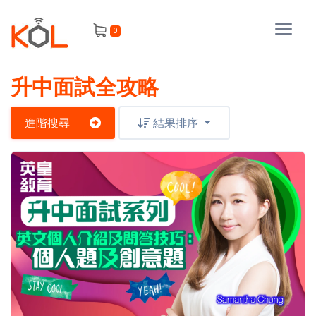
進
0
階
搜
尋
升中面試全攻略
會
員
進階搜尋
結果排序
我
的
主
課
題
程
補
我
習
課
的