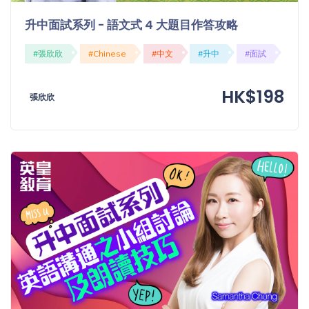
「同
升中面試系列 - 語文式 4 大題目作答攻略
時符
合所
#張欣欣
#Chinese
#中文
#升中
#面試
有標
籤」
精準
HK$198
張欣欣
搜尋
篩選結果