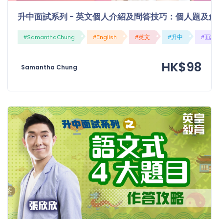
程
功
升中面試系列 - 英文個人介紹及問答技巧：個人題及創
課
備
考
#SamanthaChung
#English
#英文
#升中
#面試
我
導
的
HK$98
師
Samantha Chung
優
價
惠
格
重
免費
設
(19)
密
碼
收費
(81)
登出
選
項