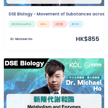
DSE Biology - Movement of Substances a
#DrMichaelHo
#Bio
#生物
#DSE
HK$855
Dr. Michael Ho