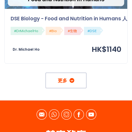
DSE Biology - Food and Nutrition in Huma
#DrMichaelHo
#Bio
#生物
#DSE
HK$1140
Dr. Michael Ho
更多