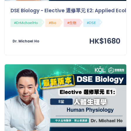
「同
DSE Biology - Elective 選修單元 E2: Applied 
時符
合所
#DrMichaelHo
#Bio
#生物
#DSE
有標
籤」
精準
HK$1680
Dr. Michael Ho
搜尋
篩選結果