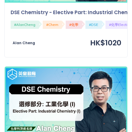
DSE Chemistry - Elective Part: Industrial Che
#AlanCheng
#Chem
#化學
#DSE
#化學Elective
HK$1020
Alan Cheng