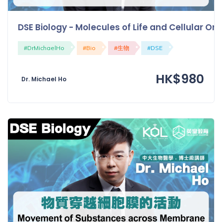
DSE Biology - Molecules of Life and Cellul
#DrMichaelHo
#Bio
#生物
#DSE
HK$980
Dr. Michael Ho