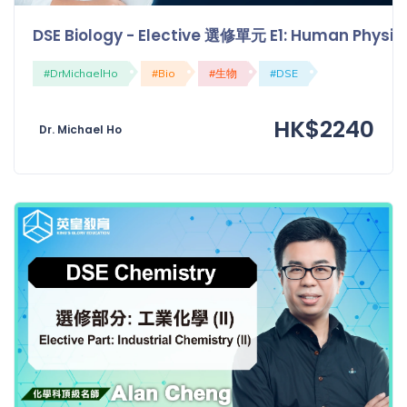
DSE Biology - Elective 選修單元 E1: Human Ph
#DrMichaelHo
#Bio
#生物
#DSE
HK$2240
Dr. Michael Ho