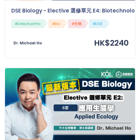
程
功
DSE Biology - Elective 選修單元 E4: Biotechn
課
備
考
#DrMichaelHo
#Bio
#生物
#DSE
我
導
的
HK$2240
師
Dr. Michael Ho
優
價
惠
格
重
免費
設
(19)
密
碼
收費
(81)
登出
選
項