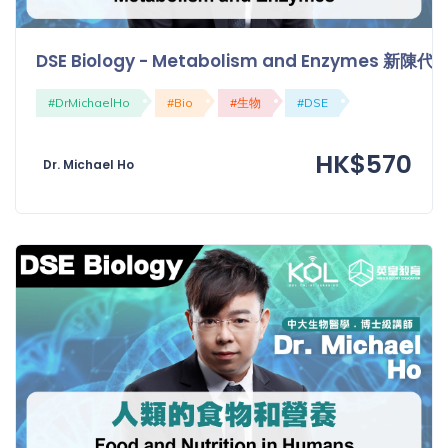
DSE Biology - Metabolism and Enzymes 新陳
#DrMichaelHo
#Bio
#生物
#DSE
HK$570
Dr. Michael Ho