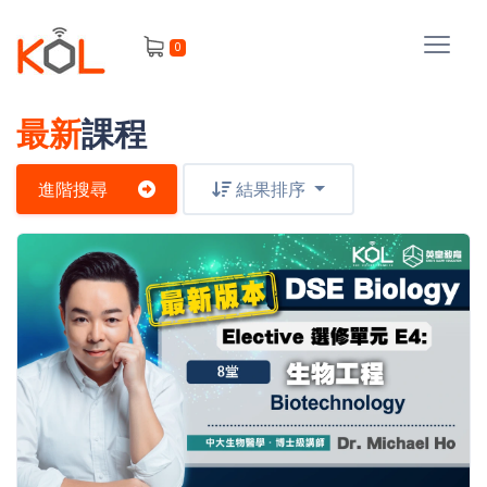
進
0
階
搜
尋
最新
課程
會
員
進階搜尋
結果排序
我
的
主
課
題
程
補
我
習
課
的