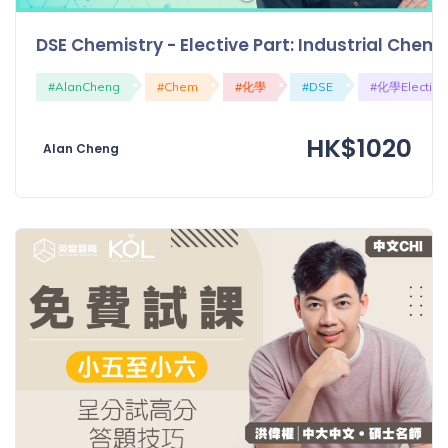
DSE Chemistry - Elective Part: Industrial Ch
#AlanCheng
#Chem
#化學
#DSE
#化學Elective
HK$1020
Alan Cheng