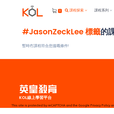
進
課程探索
課程系列
0
階
搜
尋
#JasonZeckLee 標籤
的
會
員
暫時冇課程符合您搵嘅條件!
我
的
主
題
課
程
補
KOL線上學習平台
習
我
課
This site is protected by reCAPTCHA and the Google
Privacy Policy
a
的
程