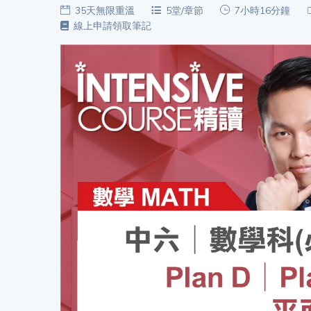
功
35天無限重溫
5堂/章節
7小時16分鐘
備
線上申請領取筆記
課
考
我
導
的
師
優
價
格
惠
重
免費
設
(19)
密
碼
收費
(81)
登出
選
項