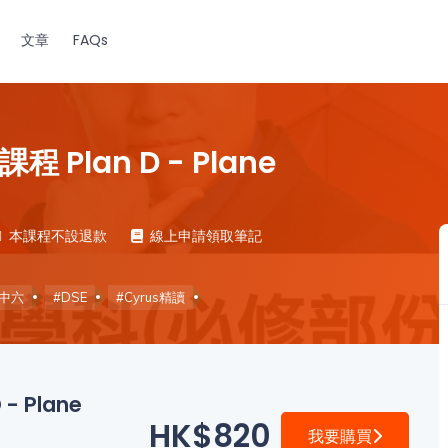
文章
FAQs
lan D - Plane
本課程不設退款
線上申請領取筆記
#中六
#DSE
#Cyrus精讀
 Plane
HK$820
我要購買