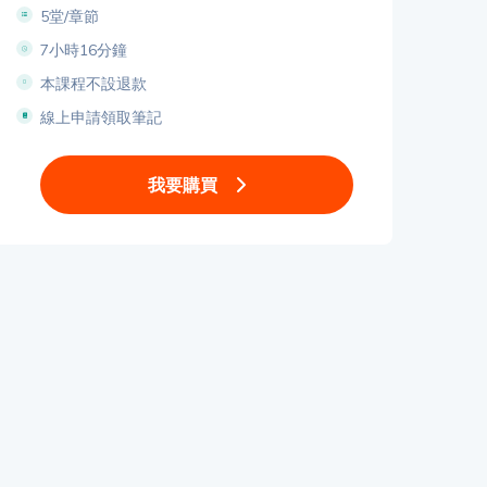
5堂/章節
7小時16分鐘
本課程不設退款
線上申請領取筆記
我要購買