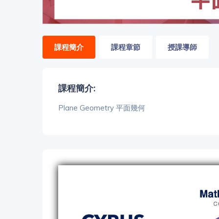
「同
時符
合所
有標
籤」
課程簡介
課程章節
授課導師
精準
搜尋
課程簡介:
篩選結果
Plane Geometry 平面幾何