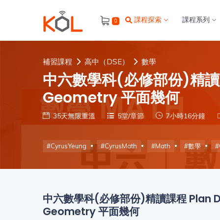
進
課程探索
課程系列
0
階
搜
尋
補習課程
高中（DSE）
數學
會
中六數學科(必修部份)精讀課程 P
員
Geometry 平面幾何
35天無限重溫
5堂/章節
7小時16分鐘
我
的
#CyrusYeung
#CyrusMath
#Math
#數學
主
題
課
程
補
習
中六數學科(必修部份)精讀課程 Plan D -
我
課
Geometry 平面幾何
的
程