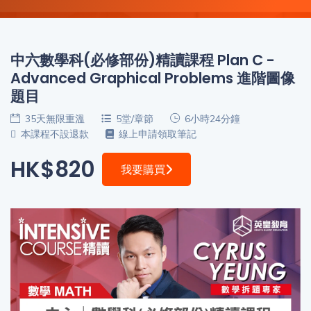
程
功
課
備
考
中六數學科(必修部份)精讀課程 Plan C -
我
Advanced Graphical Problems 進階圖像
導
的
題目
師
優
價
35天無限重溫
5堂/章節
6小時24分鐘
惠
格
本課程不設退款
線上申請領取筆記
重
HK$820
我要購買
免費
設
(19)
密
碼
收費
(81)
登出
選
項