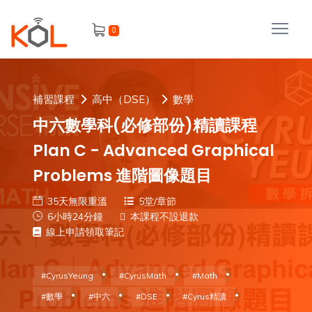
進
0
階
搜
尋
會
補習課程
高中（DSE）
數學
員
中六數學科(必修部份)精讀課程
Plan C - Advanced Graphical
Problems 進階圖像題目
我
35天無限重溫
5堂/章節
的
6小時24分鐘
本課程不設退款
主
課
線上申請領取筆記
題
程
補
#CyrusYeung
#CyrusMath
#Math
我
習
#數學
#中六
#DSE
#Cyrus精讀
課
的