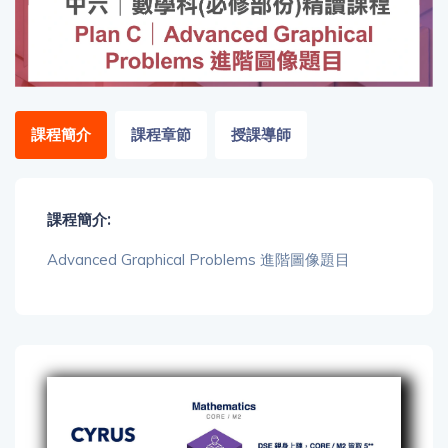
「同
時符
合所
有標
籤」
精準
課程簡介
課程章節
授課導師
搜尋
篩選結果
課程簡介:
Advanced Graphical Problems 進階圖像題目