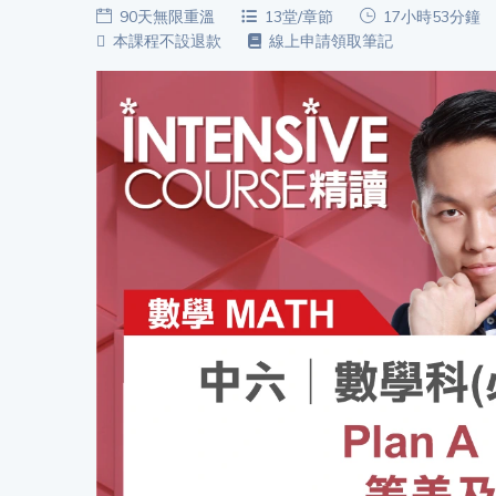
功
90天無限重溫
13堂/章節
17小時53分鐘
備
本課程不設退款
線上申請領取筆記
課
考
我
導
的
師
優
價
格
惠
重
免費
設
(19)
密
碼
收費
(81)
登出
選
項