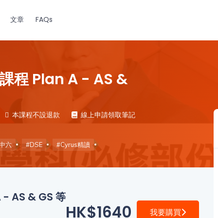
文章
FAQs
Plan A - AS &
本課程不設退款
線上申請領取筆記
#中六
#DSE
#Cyrus精讀
 AS & GS 等
HK$1640
我要購買