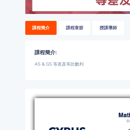
「同
時符
合所
有標
籤」
課程簡介
課程章節
授課導師
精準
搜尋
課程簡介:
篩選結果
AS & GS 等差及等比數列