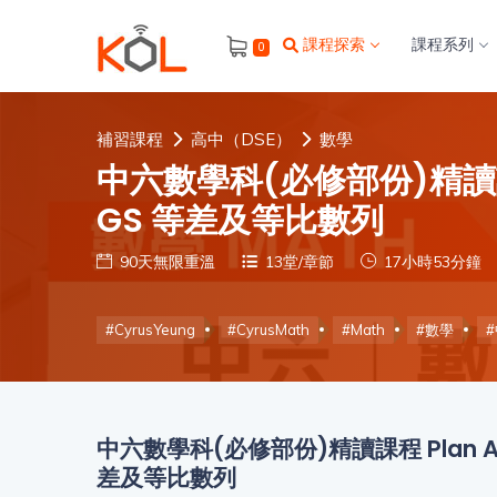
進
課程探索
課程系列
0
階
搜
尋
補習課程
高中（DSE）
數學
會
中六數學科(必修部份)精讀課程 
員
GS 等差及等比數列
90天無限重溫
13堂/章節
17小時53分鐘
我
的
#CyrusYeung
#CyrusMath
#Math
#數學
主
題
課
程
補
習
中六數學科(必修部份)精讀課程 Plan A -
我
課
差及等比數列
的
程