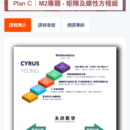
「同
時符
合所
課程簡介
課程章節
授課導師
有標
籤」
精準
搜尋
篩選結果