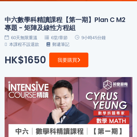
程
功
課
備
中六數學科精讀課程【第一期】Plan C M2
考
專題 - 矩陣及線性方程組
我
導
的
60天無限重溫
6堂/章節
9小時45分鐘
師
本課程不設退款
郵遞筆記
優
價
惠
HK$1650
格
我要購買
重
免費
設
(19)
密
碼
收費
(81)
登出
選
項