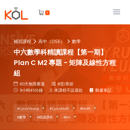
進
0
階
搜
尋
會
補習課程
高中（DSE）
數學
員
中六數學科精讀課程【第一期】
Plan C M2 專題 - 矩陣及線性方程
組
我
60天無限重溫
6堂/章節
的
9小時45分鐘
本課程不設退款
郵遞筆記
主
課
題
程
#CyrusYeung
#CyrusMath
#Math
補
我
#數學
#精讀課程
#M2
習
課
的