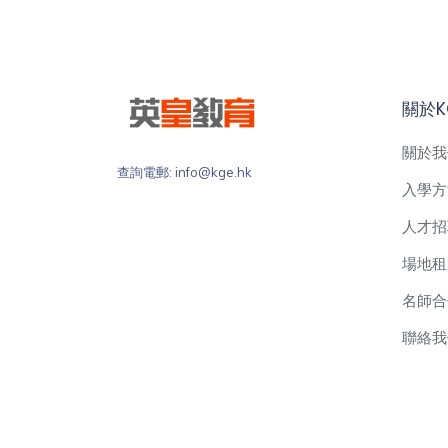
關於K
關於我
查詢電郵: info@kge.hk
入學方
人才招
場地租
名師合
聯絡我