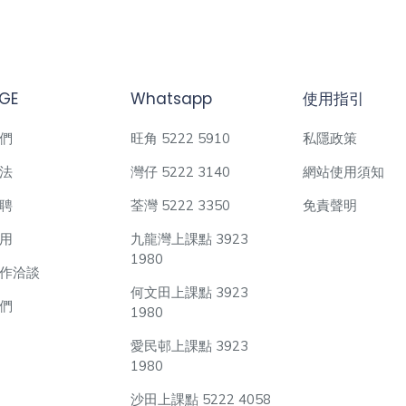
GE
Whatsapp
使用指引
們
旺角 5222 5910
私隱政策
法
灣仔 5222 3140
網站使用須知
聘
荃灣 5222 3350
免責聲明
用
九龍灣上課點 3923
1980
作洽談
何文田上課點 3923
們
1980
愛民邨上課點 3923
1980
沙田上課點 5222 4058