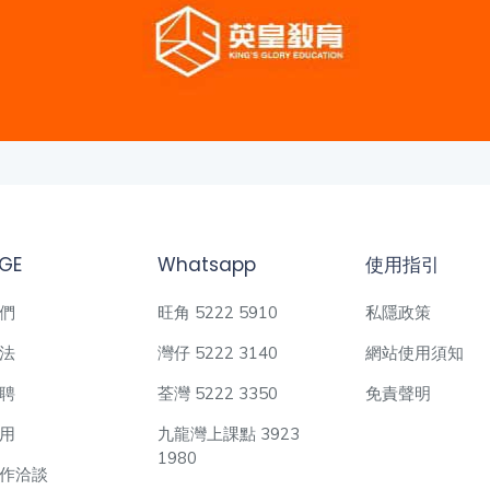
GE
Whatsapp
使用指引
們
旺角 5222 5910
私隱政策
法
灣仔 5222 3140
網站使用須知
聘
荃灣 5222 3350
免責聲明
用
九龍灣上課點 3923
1980
作洽談