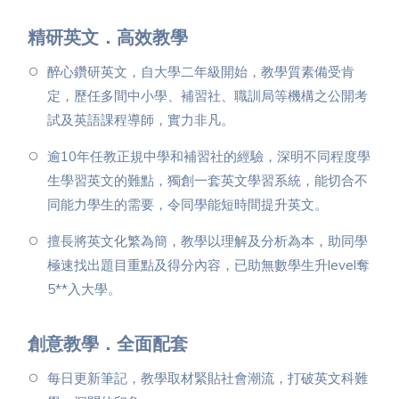
精研英文．高效教學
醉心鑽研英文，自大學二年級開始，教學質素備受肯
定，歷任多間中小學、補習社、職訓局等機構之公開考
試及英語課程導師，實力非凡。
逾10年任教正規中學和補習社的經驗，深明不同程度學
生學習英文的難點，獨創一套英文學習系統，能切合不
同能力學生的需要，令同學能短時間提升英文。
擅長將英文化繁為簡，教學以理解及分析為本，助同學
極速找出題目重點及得分內容，已助無數學生升level奪
5**入大學。
創意教學．全面配套
每日更新筆記，教學取材緊貼社會潮流，打破英文科難