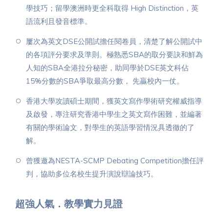
學技巧；留學澳洲時更全科取得 High Distinction，英
語流利且發音標準。
屢次為英文DSE公開試擔任閱卷員，清楚了解公開試中
的各項評分要求及準則。極熟悉SBA的取分要訣和鮮為
人知的SBA全港拉分秘密，助同學於DSE英文科佔
15%分數的SBA爭取最高分數， 先贏校內一仗。
香港大學攻讀碩士期間，獲英文寫作學術研究權威指導
及啟發，專注研究香港中學生之英文寫作困難，並編著
有關的學術論文，對學生的英語學習情況具透徹的了
解。
曾獲邀為NESTA-SCMP Debating Competition擔任評
判，協助多位名校生提升演說辯論技巧。
超強人氣．教學實力見證