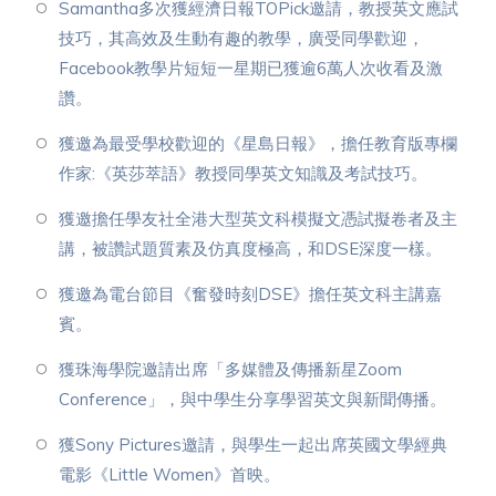
Samantha多次獲經濟日報TOPick邀請，教授英文應試
技巧，其高效及生動有趣的教學，廣受同學歡迎，
Facebook教學片短短一星期已獲逾6萬人次收看及激
讚。
獲邀為最受學校歡迎的《星島日報》，擔任教育版專欄
作家:《英莎萃語》教授同學英文知識及考試技巧。
獲邀擔任學友社全港大型英文科模擬文憑試擬卷者及主
講，被讚試題質素及仿真度極高，和DSE深度一樣。
獲邀為電台節目《奮發時刻DSE》擔任英文科主講嘉
賓。
獲珠海學院邀請出席「多媒體及傳播新星Zoom
Conference」，與中學生分享學習英文與新聞傳播。
獲Sony Pictures邀請，與學生一起出席英國文學經典
電影《Little Women》首映。