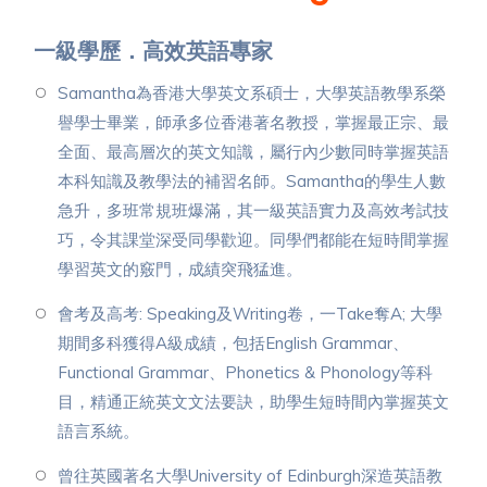
一級學歷．高效英語專家
Samantha為香港大學英文系碩士，大學英語教學系榮
譽學士畢業，師承多位香港著名教授，掌握最正宗、最
全面、最高層次的英文知識，屬行內少數同時掌握英語
本科知識及教學法的補習名師。Samantha的學生人數
急升
，
多班常規班爆滿，其一級英語實力及高效考試技
巧，令其課堂深受同學歡迎。同學們都能在短時間掌握
學習英文的竅門，成績突飛猛進。
會考及高考: Speaking及Writing卷，一Take奪A; 大學
期間多科獲得A級成績，包括English Grammar、
Functional Grammar、Phonetics & Phonology等科
目，精通正統英文文法要訣，助學生短時間內掌握英文
語言系統。
曾往英國著名大學University of Edinburgh深造英語教