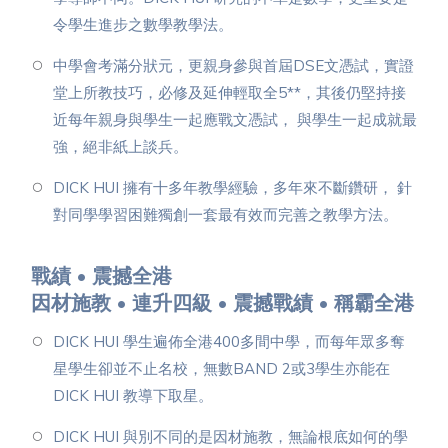
令學生進步之數學教學法。
中學會考滿分狀元，更親身參與首屆DSE文憑試，實證
堂上所教技巧，必修及延伸輕取全5**，其後仍堅持接
近每年親身與學生一起應戰文憑試， 與學生一起成就最
強，絕非紙上談兵。
DICK HUI 擁有十多年教學經驗，多年來不斷鑽研， 針
對同學學習困難獨創一套最有效而完善之教學方法。
戰績 • 震撼全港
因材施教 • 連升四級 • 震撼戰績 • 稱霸全港
DICK HUI 學生遍佈全港400多間中學，而每年眾多奪
星學生卻並不止名校，無數BAND 2或3學生亦能在
DICK HUI 教導下取星。
DICK HUI 與別不同的是因材施教，無論根底如何的學