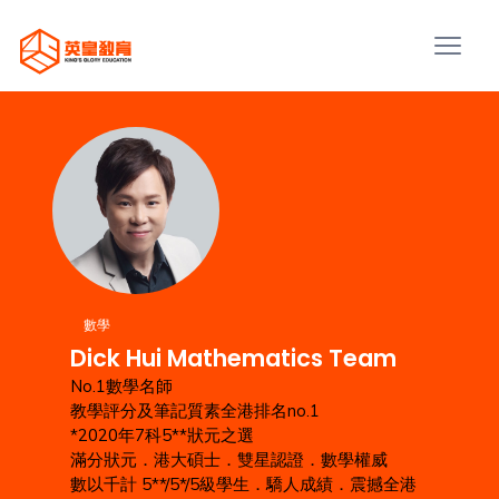
數學
Dick Hui Mathematics Team
No.1數學名師
教學評分及筆記質素全港排名no.1
*2020年7科5**狀元之選
滿分狀元．港大碩士．雙星認證．數學權威
數以千計 5**/5*/5級學生．驕人成績．震撼全港