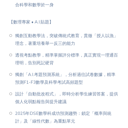
合科學和數學於一身
【數理專家 • A.I.貼題】
獨創互動教學法，突破傳統式教育，貫徹「授人以漁」
理念，著重培養舉一反三的能力
透視考點教學，精準掌握評分標準，真正實現一理通百
理明，告別死記硬背
獨創「A.I.考題預測系統」，分析過往試卷數據，精準
預測F1-F3數學及科學考試高頻題型
設計「自動批改程式」，即時分析學生練習答案，提供
個人化弱點報告與提升建議
2025年DSE數學科成功預測趨勢：鎖定「概率與統
計」及「線性代數」為重點單元