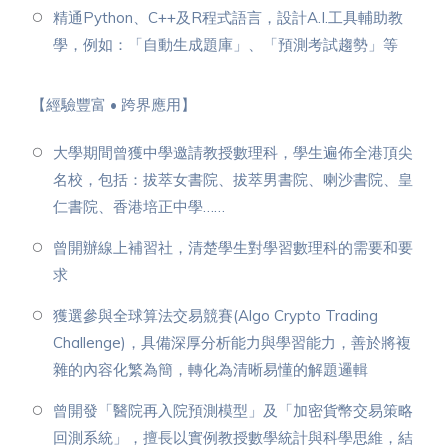
⁠精通Python、C++及R程式語言，設計A.I.工具輔助教
學，例如：「自動生成題庫」、「預測考試趨勢」等
【經驗豐富 • 跨界應用】
⁠大學期間曾獲中學邀請教授數理科，學生遍佈全港頂尖
名校，包括：拔萃女書院、拔萃男書院、喇沙書院、皇
仁書院、香港培正中學……
⁠曾開辦線上補習社，清楚學生對學習數理科的需要和要
求
⁠獲選參與全球算法交易競賽(Algo Crypto Trading
Challenge)，具備深厚分析能力與學習能力，善於將複
雜的內容化繁為簡，轉化為清晰易懂的解題邏輯
⁠曾開發「醫院再入院預測模型」及「加密貨幣交易策略
回測系統」，擅長以實例教授數學統計與科學思維，結