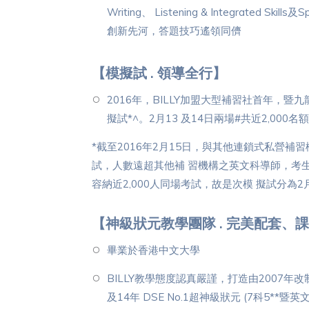
Writing、 Listening & Integrate
創新先河，答題技巧遙領同儕
【模擬試 . 領導全行】
2016年，BILLY加盟大型補習社首年，暨
擬試*^。2月13 及14日兩場#共近2,0
*截至2016年2月15日，與其他連鎖式私營補習
試，人數遠超其他補 習機構之英文科導師，考生人數
容納近2,000人同場考試，故是次模 擬試分為
【神級狀元教學團隊 . 完美配套、課
畢業於香港中文大學
BILLY教學態度認真嚴謹，打造由2007年改制後，所
及14年 DSE No.1超神級狀元 (7科5**暨英文St