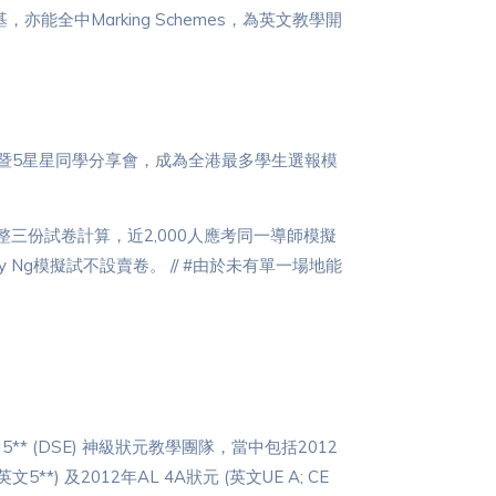
厚的英文根基，亦能全中Marking Schemes，為英文教學開
模擬試暨5星星同學分享會，成為全港最多學生選報模
完整三份試卷計算，近2,000人應考同一導師模擬
 Ng模擬試不設賣卷。 // #由於未有單一場地能
/ 5** (DSE) 神級狀元教學團隊，當中包括2012
文5**) 及2012年AL 4A狀元 (英文UE A; CE