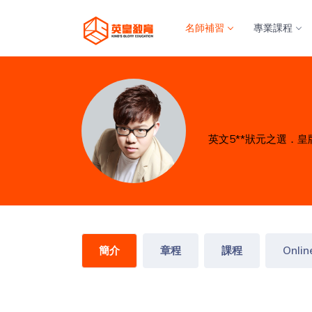
名師補習
專業課程
英文5**狀元之選．
簡介
章程
課程
Onlin