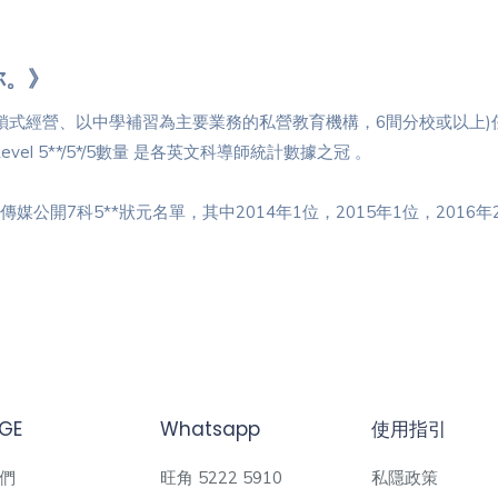
你。》
以連鎖式經營、以中學補習為主要業務的私營教育機構，6間分校或以上
Level 5**/5*/5數量 是各英文科導師統計數據之冠 。
各大傳媒公開7科5**狀元名單，其中2014年1位，2015年1位，2016年
GE
Whatsapp
使用指引
們
旺角 5222 5910
私隱政策