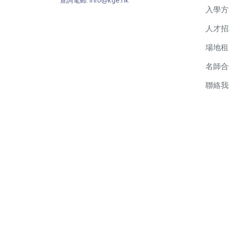
查詢電郵: info@kge.hk
入學方
人才招
場地租
名師合
聯絡我