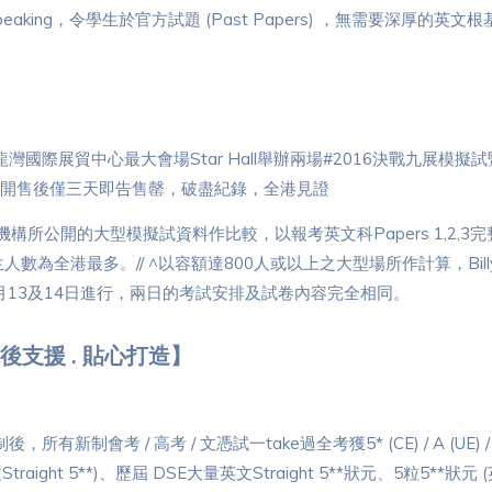
d Skills及Speaking，令學生於官方試題 (Past Papers) ，無需要深
九龍灣國際展貿中心最大會場Star Hall舉辦兩場#2016決戰九展
00名額開售後僅三天即告售罄，破盡紀錄，全港見證
機構所公開的大型模擬試資料作比較，以報考英文科Papers 1,2,3
為全港最多。// ^以容額達800人或以上之大型場所作計算，Billy
2月13及14日進行，兩日的考試安排及試卷內容完全相同。
後支援 . 貼心打造】
有新制會考 / 高考 / 文憑試一take過全考獲5* (CE) / A (UE) 
raight 5**)、歷屆 DSE大量英文Straight 5**狀元、5粒5**狀元 (英