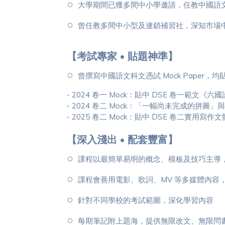
大學期間已獲多間中小學邀請，任教中國語
曾任教多間中小型及連鎖補習社，深知市場
【考試專家 • 貼題神準】
曾撰寫中國語文科文憑試 Mock Paper，均貼
- 2024 卷一 Mock：貼中 DSE 卷一範文
- 2024 卷二 Mock：「一幅尚未完成的拼
- 2025 卷二 Mock：貼中 DSE 卷二實用
【深入淺出 • 配套豐富】
課程以最簡單易明的概念、模板及技巧主導
課程會善用電影、歌詞、MV 等多媒體內容
針對不同學校的考試範圍，深化學習內容
每期筆記附上題海，提供無限改文、無限問