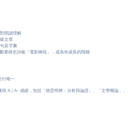
對閱讀理解
級文章
句及字彙
不斷累積史詩級「電影橋段」，成為你成長的階梯
全行唯一
 A / A- 成績，包括「慎思明辨：分析與論證」、「文學概論」