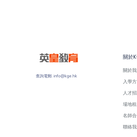
關於K
關於我
查詢電郵: info@kge.hk
入學方
人才招
場地租
名師合
聯絡我