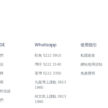
GE
Whatsapp
使用指引
們
旺角 5222 5910
私隱政策
法
灣仔 5222 3140
網站使用須知
聘
荃灣 5222 3350
免責聲明
用
九龍灣上課點 3923
1980
作洽談
何文田上課點 3923
們
1980