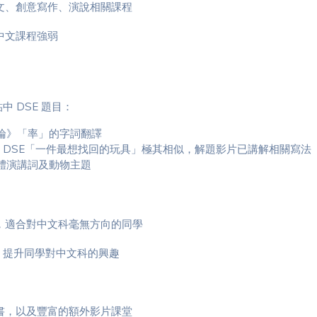
文、創意寫作、演說相關課程
中文課程強弱
中 DSE 題目：
《六國論》「率」的字詞翻譯
圖」與 DSE「一件最想找回的玩具」極其相似，解題影片已講解相關寫法
寫作文體演講詞及動物主題
，適合對中文科毫無方向的同學
，提升同學對中文科的興趣
書，以及豐富的額外影片課堂