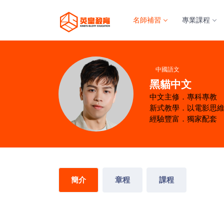
名師補習
專業課程
中國語文
黑貓中文
中文主修．專科專教
新式教學．以電影思
經驗豐富．獨家配套
簡介
章程
課程