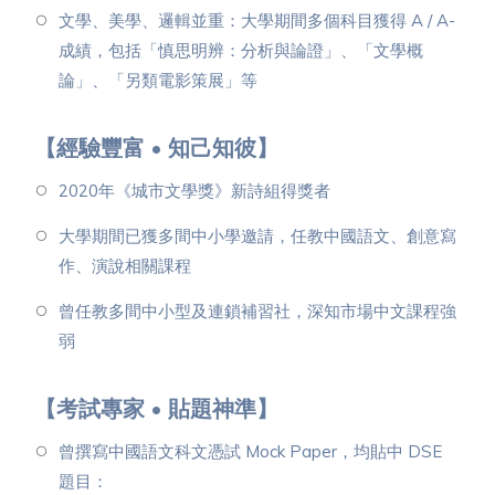
文學、美學、邏輯並重：大學期間多個科目獲得 A / A-
成績，包括「慎思明辨：分析與論證」、「文學概
論」、「另類電影策展」等
【經驗豐富 • 知己知彼】
2020年《城市文學獎》新詩組得獎者
大學期間已獲多間中小學邀請，任教中國語文、創意寫
作、演說相關課程
曾任教多間中小型及連鎖補習社，深知市場中文課程強
弱
【考試專家 • 貼題神準】
曾撰寫中國語文科文憑試 Mock Paper，均貼中 DSE
題目：