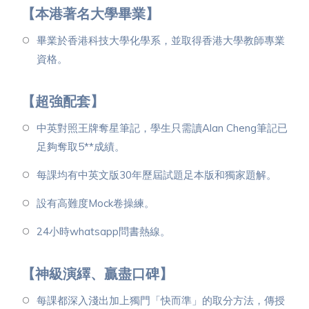
【本港著名大學畢業】
畢業於香港科技大學化學系，並取得香港大學教師專業
資格。
【超強配套】
中英對照王牌奪星筆記，學生只需讀Alan Cheng筆記已
足夠奪取5**成績。
每課均有中英文版30年歷屆試題足本版和獨家題解。
設有高難度Mock卷操練。
24小時whatsapp問書熱線。
【神級演繹、贏盡口碑】
每課都深入淺出加上獨門「快而準」的取分方法，傳授