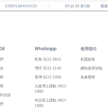
SZBIOLMHUWC01
-
29 Jul 26 第1期
英皇
GE
Whatsapp
使用指引
們
旺角 5222 5910
私隱政策
法
灣仔 5222 3140
網站使用須知
聘
荃灣 5222 3350
免責聲明
用
九龍灣上課點 3923
1980
作洽談
何文田上課點 3923
們
1980