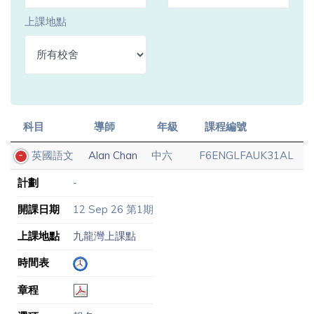
上課地點
科目
導師
年級
課程編號
英國語文
Alan Chan
中六
F6ENGLFAUK31AL
計劃
-
開課日期
12 Sep 26 第1期
上課地點
九龍灣上課點
時間表
章程