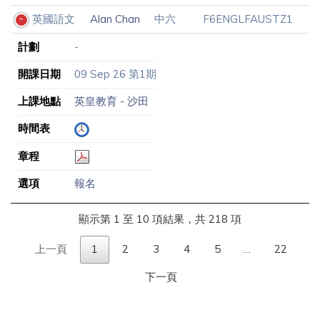
英國語文
Alan Chan
中六
F6ENGLFAUSTZ1
計劃
-
開課日期
09 Sep 26 第1期
上課地點
英皇教育 - 沙田
時間表
章程
選項
報名
顯示第 1 至 10 項結果，共 218 項
上一頁
1
2
3
4
5
…
22
下一頁