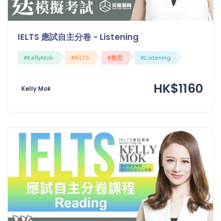
「同
時符
合所
IELTS 應試自主分卷 - Listening
有標
籤」
#KellyMok
#IELTS
#雅思
#Listening
精準
搜尋
HK$1160
Kelly Mok
篩選結果