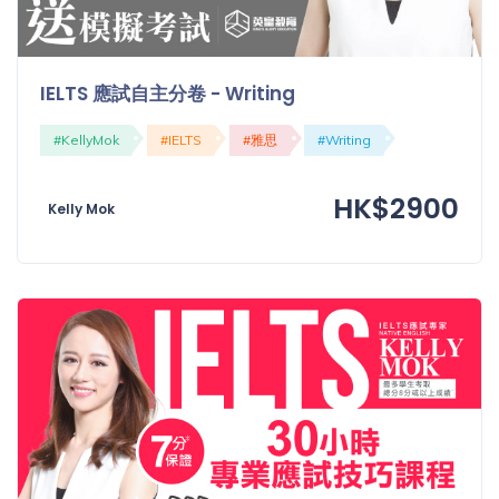
IELTS 應試自主分卷 - Writing
#KellyMok
#IELTS
#雅思
#Writing
HK$2900
Kelly Mok