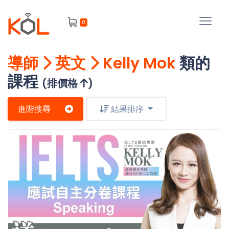
進
0
階
搜
尋
導師
英文
Kelly Mok
類的
會
課程
員
(排價格
)
進階搜尋
結果排序
我
的
主
課
題
程
補
我
習
課
的