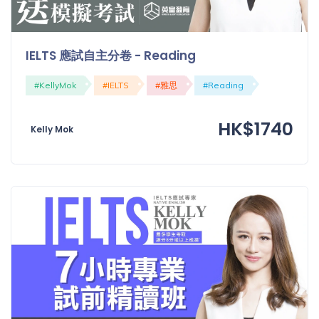
IELTS 應試自主分卷 - Reading
#KellyMok
#IELTS
#雅思
#Reading
HK$1740
Kelly Mok