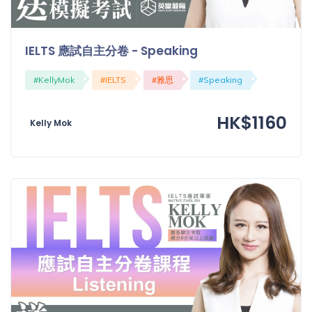
程
功
課
備
IELTS 應試自主分卷 - Speaking
考
我
#KellyMok
#IELTS
#雅思
#Speaking
導
的
師
優
價
HK$1160
惠
Kelly Mok
格
重
免費
設
(19)
密
碼
收費
(81)
登出
選
項