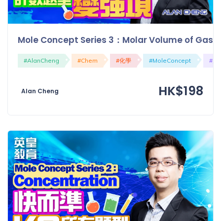
Mole Concept Series 3：Molar Volume 
#AlanCheng
#Chem
#化學
#MoleConcept
#犘
HK$198
Alan Cheng