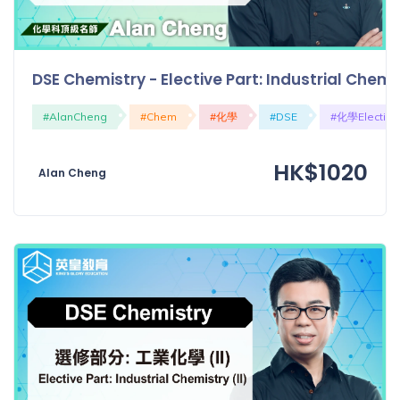
DSE Chemistry - Elective Part: Industrial Ch
#AlanCheng
#Chem
#化學
#DSE
#化學Elective
HK$1020
Alan Cheng