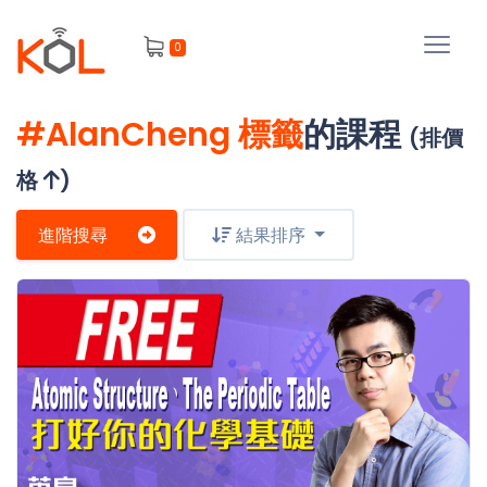
進
0
階
搜
尋
#AlanCheng 標籤
的課程
(排價
會
員
格
)
進階搜尋
結果排序
我
的
主
課
題
程
補
我
習
課
的