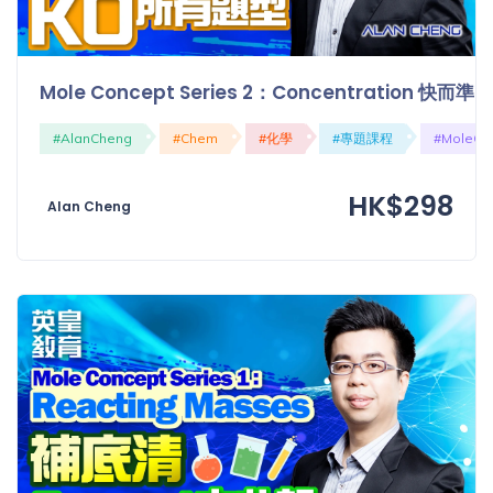
Mole Concept Series 2：Concentration 快而準
#AlanCheng
#Chem
#化學
#專題課程
#MoleCo
HK$298
Alan Cheng