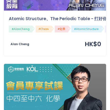
程
功
課
備
考
Atomic Structure、The Periodic Table - 打
我
導
#AlanCheng
#Chem
#化學
#AtomicStructure
#
的
師
優
價
HK$0
惠
Alan Cheng
格
重
免費
設
(19)
密
碼
收費
(81)
登出
選
項