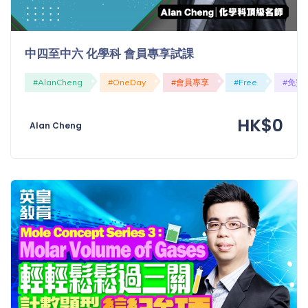
「同
時符
合所
中四至中六 化學科 會員專享試課
有標
籤」
#AlanCheng
#OneDay
#會員專享
#Free
#免費
精準
搜尋
HK$0
Alan Cheng
篩選結果