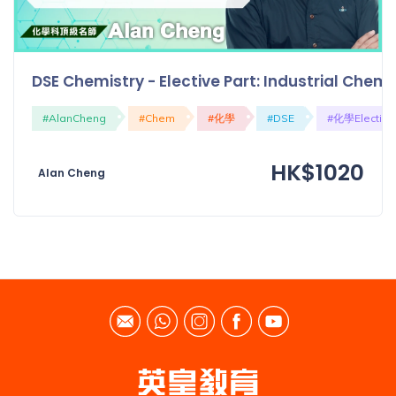
DSE Chemistry - Elective Part: Industrial Che
#AlanCheng
#Chem
#化學
#DSE
#化學Elective
HK$1020
Alan Cheng