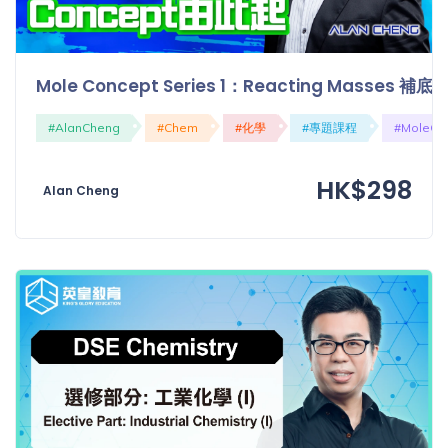
Mole Concept Series 1：Reacting Masses 補
#AlanCheng
#Chem
#化學
#專題課程
#MoleCo
HK$298
Alan Cheng