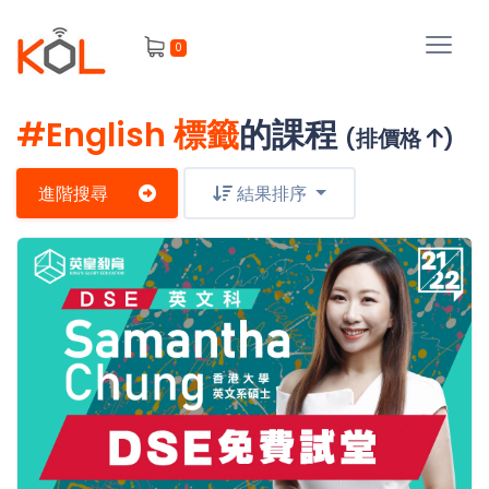
進
0
階
搜
尋
#English 標籤
的課程
(排價格
)
會
員
進階搜尋
結果排序
我
的
主
課
題
程
補
我
習
課
的