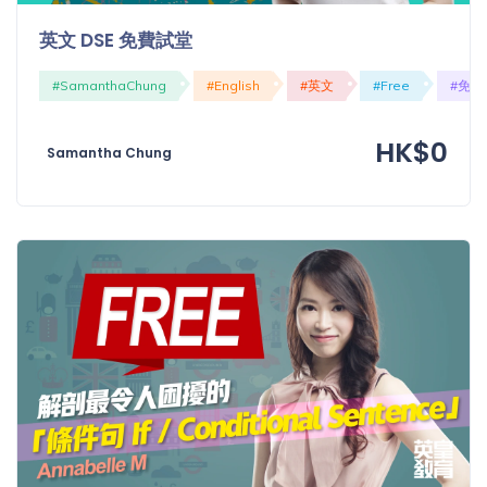
程
功
英文 DSE 免費試堂
課
備
考
#SamanthaChung
#English
#英文
#Free
#免費
我
導
的
HK$0
師
Samantha Chung
優
價
惠
格
重
免費
設
(19)
密
碼
收費
(81)
登出
選
項