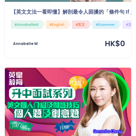
「同
【英文文法一看即懂】解剖最令人困擾的「條件句 If / Cond
時符
合所
#AnnabelleM
#English
#英文
#Grammer
#文法
有標
籤」
精準
HK$0
Annabelle M
搜尋
篩選結果