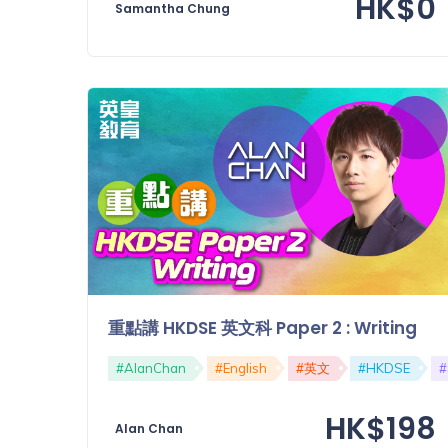
HK$0
Samantha Chung
重點講 HKDSE 英文科 Paper 2 : Writing
#AlanChan
#English
#英文
#HKDSE
HK$198
Alan Chan