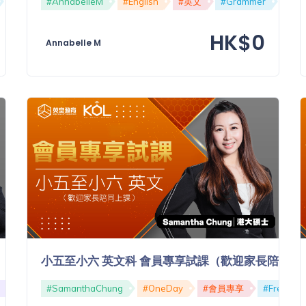
#免費
#AnnabelleM
#English
#英文
#Grammer
#文
HK$0
Annabelle M
小五至小六 英文科 會員專享試課（歡迎家長陪同）
#免費
#SamanthaChung
#OneDay
#會員專享
#Free