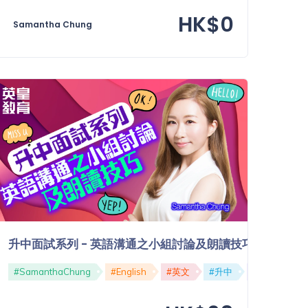
HK$0
Samantha Chung
及創意題
升中面試系列 - 英語溝通之小組討論及朗讀技巧
試
#SamanthaChung
#個人介紹
#SelfIntroduction
#English
#英文
#升中
#面試
#