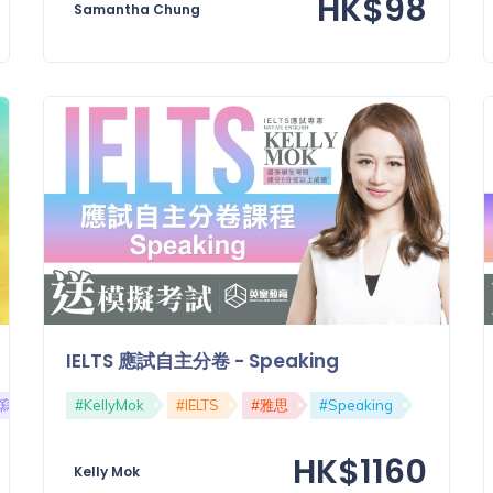
HK$98
Samantha Chung
IELTS 應試自主分卷 - Speaking
#寫作
#Writing
#KellyMok
#IELTS
#雅思
#Speaking
HK$1160
Kelly Mok