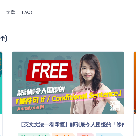
文章
FAQs
格
)
【英文文法一看即懂】解剖最令人困擾的「條件句 If / Con