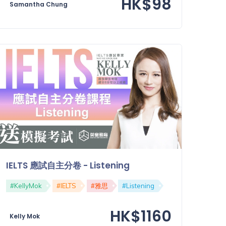
HK$98
Samantha Chung
IELTS 應試自主分卷 - Listening
#KellyMok
#IELTS
#雅思
#Listening
HK$1160
Kelly Mok