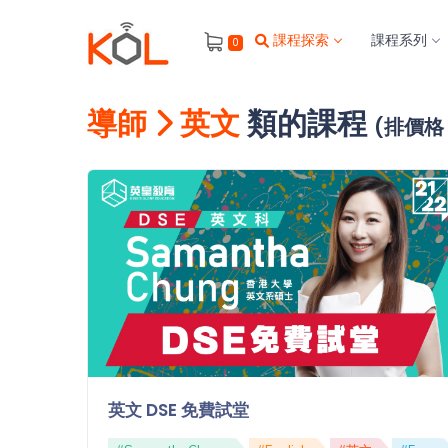
進
課程探索
課程系列
0
階
搜
尋
導師
英文
類的課程
(排價
會
員
我
的
主
題
課
程
補
習
我
英文 DSE 免費試堂
課
的
程