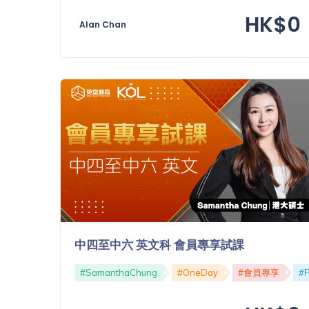
「同
HK$0
時符
Alan Chan
合所
有標
籤」
精準
搜尋
篩選結果
中四至中六 英文科 會員專享試課
#SamanthaChung
#OneDay
#會員專享
#F