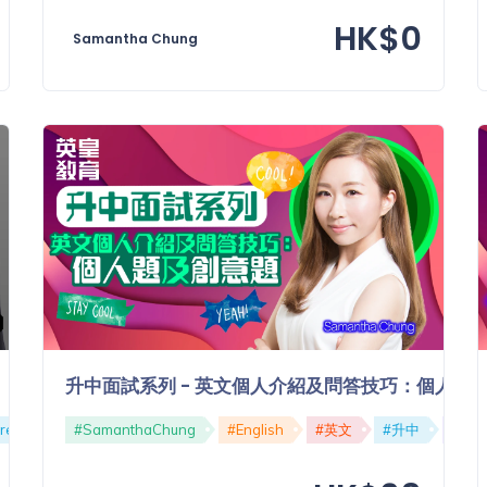
HK$0
Samantha Chung
升中面試系列 - 英文個人介紹及問答技巧：個人題
#SamanthaChung
#English
#英文
#升中
#面
ree
#免費