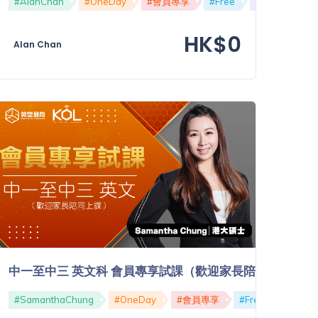
法
#ConditionalSentence
#AlanChan
#OneDay
#會員專享
#Free
#免費
HK$0
Alan Chan
中一至中三 英文科 會員專享試課（歡迎家長陪同）
#免費
#SamanthaChung
#OneDay
#會員專享
#Free
#免費