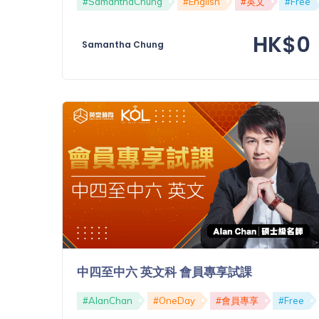
#SamanthaChung
#English
#英文
#Free
功
備
課
HK$0
考
Samantha Chung
我
導
的
師
優
價
格
惠
重
免費
設
(19)
密
碼
收費
(81)
登出
選
中四至中六 英文科 會員專享試課
項
#AlanChan
#OneDay
#會員專享
#Free