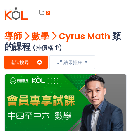
進
0
階
搜
尋
導師
數學
Cyrus Math
類
會
的課程
員
(排價格
)
進階搜尋
結果排序
我
的
主
課
題
程
補
我
習
課
的