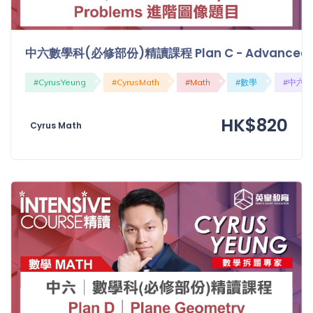
「同
時符
合所
中六數學科(必修部份)精讀課程 Plan C - Advanced G
有標
籤」
#CyrusYeung
#CyrusMath
#Math
#數學
#中六
精準
搜尋
HK$820
Cyrus Math
篩選結果