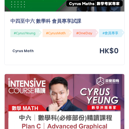
程
功
課
備
中四至中六 數學科 會員專享試課
考
我
#CyrusYeung
#CyrusMath
#OneDay
#會員專享
導
的
師
優
價
HK$0
惠
Cyrus Math
格
重
免費
設
(19)
密
碼
收費
(81)
登出
選
項