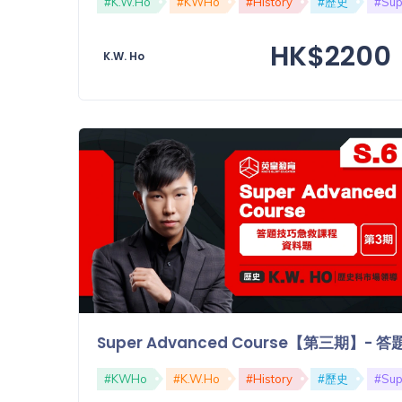
#K.W.Ho
#KWHo
#History
#歷史
#Sup
功
備
課
HK$2200
考
K.W. Ho
我
導
的
師
優
價
格
惠
重
免費
設
(19)
密
碼
收費
(81)
登出
選
Super Advanced Course【第三期】
項
#KWHo
#K.W.Ho
#History
#歷史
#Sup