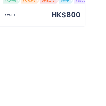
#Advanced
#KWHo
#技巧
#K.W.Ho
#Skill
#History
#論述題
#歷史
#DSE
#Super
#Advan
HK$800
K.W. Ho