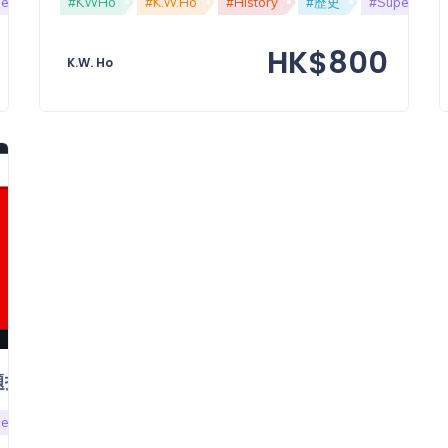
er
#Advanced
#KWHo
#技巧
#K.W.Ho
#Skill
#History
#DSE
#歷史
#KWHo
#Super
HK$800
K.W. Ho
- 答題技巧急救課程：資料題
er
#Advanced
#技巧
#Skill
#資料題
#DSE