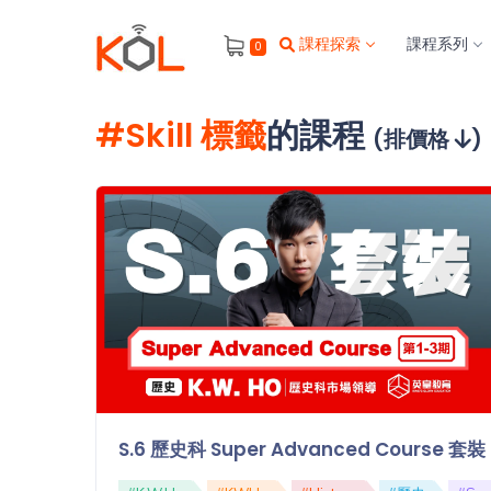
進
課程探索
課程系列
0
階
搜
尋
#Skill 標籤
的課程
(排價格
)
會
員
我
的
主
題
課
程
補
習
我
S.6 歷史科 Super Advanced Course 套裝
課
的
程